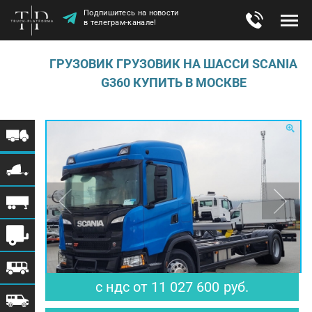
Подпишитесь на новости
в телеграм-канале!
ГРУЗОВИК ГРУЗОВИК НА ШАССИ SCANIA
G360 КУПИТЬ В МОСКВЕ
$ 134 483
€ 117 315
с ндс
от
11 027 600
руб.