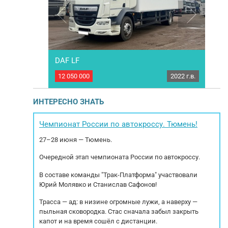
3
DAF LF
ГАЗе
2017 г.в.
12 050 000
2022 г.в.
4 95
(АФ-4750Е3).
Изотермический грузовик DAF LF. Год выпуска
951 532км
2022. Будка изотермическая, с подготовкой
дв
ь двигателя:
под рефрижератор. 1 владелец.
Наим
ИНТЕРЕСНО ЗНАТЬ
r F4AE3681D –
Комплектация: Автономный отопитель,
класс 5 Тип
кондиционер, тахограф, штатная магнитола,
Ка
ки: Пневмо/
круиз-контроль, подогрев сидений,
149
Чемпионат России по автокроссу. Тюмень!
электростеклоподъёмники, запасное колесо
дв
27–28 июня — Тюмень.
(новое), 1 топливный бак (340...
Очередной этап чемпионата России по автокроссу.
В составе команды "Трак-Платформа" участвовали
Юрий Молявко и Станислав Сафонов!
Трасса — ад: в низине огромные лужи, а наверху —
пыльная сковородка. Стас сначала забыл закрыть
капот и на время сошёл с дистанции.