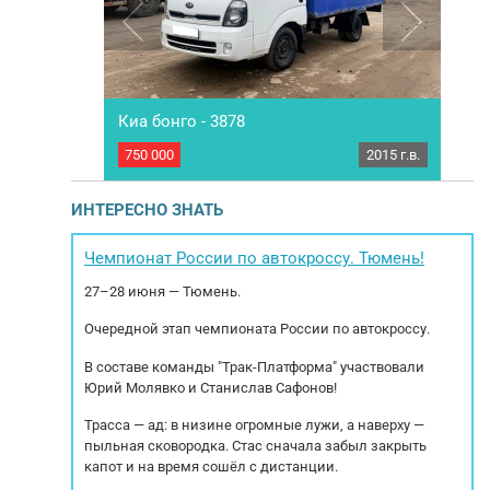
Киа бонго - 3878
IVEC
2008 г.в.
750 000
2015 г.в.
3 30
0 с кузовом
Грузовой изотермический фургон Киа бонго -
 733161 км В
3878 Год выпуска-2015 Характеристика:
140
агнитола.
Пробег: 215464км. Мощность двигателя: 82 л.с
Кор
ИНТЕРЕСНО ЗНАТЬ
ь двигателя:
Объем двигателя: 2665 см³ Тип двигателя:
250
кологический
Турбодизель МКПП- 5 передач Экологический
Эк
истема: PDE
класс: 5 Длина: 3,39, Ширина: 1,70, Высота:
Т
Чемпионат России по автокроссу. Тюмень!
чатая...
1,88. Объем 10,83м3...
27–28 июня — Тюмень.
Очередной этап чемпионата России по автокроссу.
В составе команды "Трак-Платформа" участвовали
Юрий Молявко и Станислав Сафонов!
Трасса — ад: в низине огромные лужи, а наверху —
пыльная сковородка. Стас сначала забыл закрыть
капот и на время сошёл с дистанции.