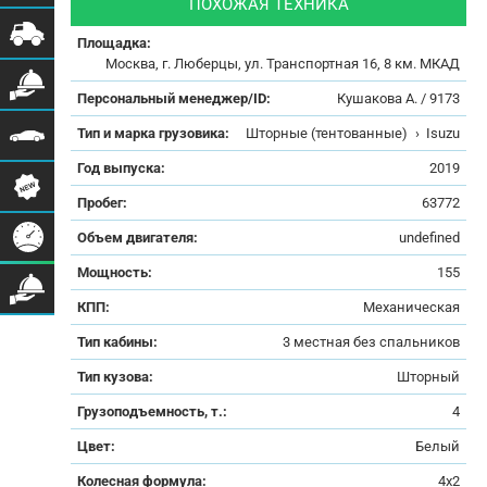
ПОХОЖАЯ ТЕХНИКА
Площадка:
Москва, г. Люберцы, ул. Транспортная 16, 8 км. МКАД
Персональный менеджер/ID:
Кушакова А. / 9173
Тип и марка грузовика:
Шторные (тентованные)
›
Isuzu
Год выпуска:
2019
Пробег:
63772
Объем двигателя:
undefined
Мощность:
155
КПП:
Механическая
Тип кабины:
3 местная без спальников
Тип кузова:
Шторный
Грузоподъемность, т.:
4
Цвет:
Белый
Колесная формула:
4x2