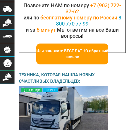
куб.см. Экологический класс:…
Позвоните НАМ по номеру
+7 (903) 722-
37-62
или по
бесплатному номеру по России
8
800 770 77 99
и за
5 минут
Мы ответим на все Ваши
вопросы!
Или закажите БЕСПЛАТНО обратный
звонок
ТЕХНИКА, КОТОРАЯ НАШЛА НОВЫХ
СЧАСТЛИВЫХ ВЛАДЕЛЬЦЕВ:
ЦЕНА С НДС
ЛИЗИНГ