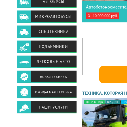
АВТОБУСЫ
Автобетоносмесите
SX5258GJBDR384, 6×4
От
10 000 000
руб.
МИКРОАВТОБУСЫ
Автобетоносмеситель 
SX5258GJBDR384, 6×4, 20
(Рест) • модель двигате
СПЕЦТЕХНИКА
КПП: 12JSD160TA, • бе
315/80R22.5, • рулевое
ПОДЪЕМНИКИ
ЛЕГКОВЫЕ АВТО
НОВАЯ ТЕХНИКА
ОЖИДАЕМАЯ ТЕХНИКА
ТЕХНИКА, КОТОРАЯ
ЦЕНА С НДС
КРЕДИТ
ЛИ
НАШИ УСЛУГИ