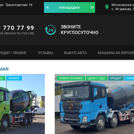
ул. Транспортная 16
Московская о
площадки
с. Игумново,
0
770 77 99
ЗВОНИТЕ
КРУГЛОСУТОЧНО
ЫЙ ЗВОНОК ПО РОССИИ
РЕДИТ / ЛИЗИНГ
ОТЗЫВЫ
ВЫКУП АВТО
МАШИНЫ ИЗ ЕВРОП
MAN
ДС
ЛИЗИНГ
НОВАЯ ТЕХНИКА
ЦЕНА С НДС
КРЕДИТ
ЛИЗ