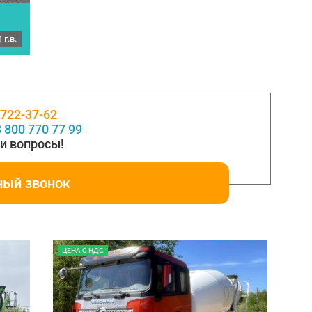
 г.в.
×4,
 722-37-62
ост
 800 770 77 99
и вопросы!
ный звонок
ЦЕНА С НДС