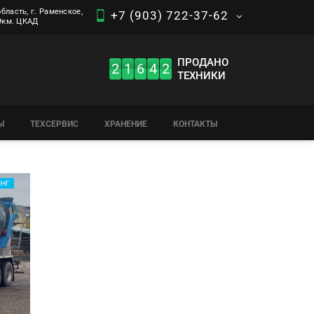
бласть, г. Раменское,
+7 (903) 722-37-62
 9км. ЦКАД
ПРОДАНО
2
1
6
4
2
ТЕХНИКИ
Ы
ТЕХСЕРВИС
ХРАНЕНИЕ
КОНТАКТЫ
ИНГ