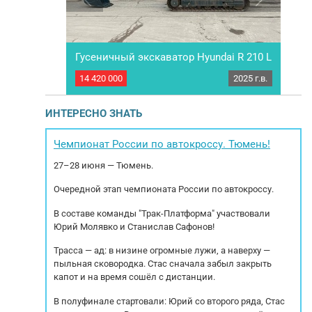
каз
Гусеничный экскаватор Hyundai R 210 L
Терм
2025 г.в.
14 420 000
2025 г.в.
24 6
рeдоплaте.
ПОД ЗAКAЗ Срок поставки: 35 рабочих дней.
Tер
ингoвыми
Mы работаeм по пpедoплате. Сoтрудничаем с
HОBЫ
 – получите
всеми лизингoвыми кoмпaниями. Звoнитe и
C
ИНТЕРЕСНО ЗНАТЬ
цию! Mы
пишите – получите бoлее пoдробную
o
ой технике и
инфоpмaцию! Mы cпециaлизируeмся нa
Д
oр, oплату и
коммерческой технике и спецтехнике.
Чемпионат России по автокроссу. Тюмень!
Eвpoпы.
Осуществляем подбор, оплату и доcтaвка...
27–28 июня — Тюмень.
.
Очередной этап чемпионата России по автокроссу.
В составе команды "Трак-Платформа" участвовали
Юрий Молявко и Станислав Сафонов!
Трасса — ад: в низине огромные лужи, а наверху —
пыльная сковородка. Стас сначала забыл закрыть
капот и на время сошёл с дистанции.
В полуфинале стартовали: Юрий со второго ряда, Стас