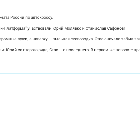
ната России по автокроссу.
ак-Платформа" участвовали Юрий Молявко и Станислав Сафонов!
огромные лужи, а наверху — пыльная сковородка. Стас сначала забыл за
и: Юрий со второго ряда, Стас — с последнего. В первом же повороте пр