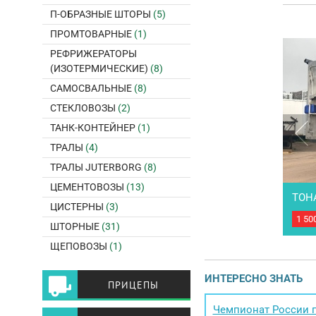
П-ОБРАЗНЫЕ ШТОРЫ
(5)
ПРОМТОВАРНЫЕ
(1)
РЕФРИЖЕРАТОРЫ
(ИЗОТЕРМИЧЕСКИЕ)
(8)
САМОСВАЛЬНЫЕ
(8)
СТЕКЛОВОЗЫ
(2)
ТАНК-КОНТЕЙНЕР
(1)
ТРАЛЫ
(4)
ТРАЛЫ JUTERBORG
(8)
ЦЕМЕНТОВОЗЫ
(13)
ТОНА
ЦИСТЕРНЫ
(3)
1 50
Пол
ШТОРНЫЕ
(31)
пола
Корз
ЩЕПОВОЗЫ
(1)
инст
гото
ИНТЕРЕСНО ЗНАТЬ
1150
ПРИЦЕПЫ
Диск
Чемпионат России п