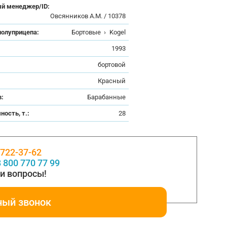
й менеджер/ID:
Овсянников А.М. / 10378
полуприцепа:
Бортовые
›
Kogel
:
1993
бортовой
Красный
в:
Барабанные
ность, т.:
28
 722-37-62
 800 770 77 99
и вопросы!
ный звонок