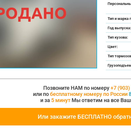
Персональны
Тип и марка 
Год выпуска
Тип кузова:
Цвет:
Тип тормозо
Грузоподъем
Позвоните НАМ по номеру
+7 (903)
или по
бесплатному номеру по России
8
и за
5 минут
Мы ответим на все Ваш
Или закажите БЕСПЛАТНО обрат