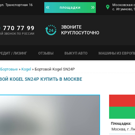
ул. Транспортная 16
Московская о
площадки
с. Игумново,
0
770 77 99
ЗВОНИТЕ
КРУГЛОСУТОЧНО
ЫЙ ЗВОНОК ПО РОССИИ
РЕДИТ / ЛИЗИНГ
ОТЗЫВЫ
ВЫКУП АВТО
МАШИНЫ ИЗ ЕВРОП
Бортовые
»
Kogel
»
Бортовой Kogel SN24P
ОЙ KOGEL SN24P КУПИТЬ В МОСКВЕ
Площадка:
Москва, г. Л