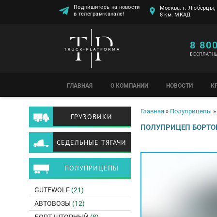
Подпишитесь на новости
Москва, г. Люберцы, 
в телеграм-канале!
8 км. МКАД
8 80
БЕСПЛАТН
ГЛАВНАЯ
О КОМПАНИИ
НОВОСТИ
К
Вы здесь
Главная
»
Полуприцепы
»
ГРУЗОВИКИ
ПОЛУПРИЦЕП БОРТОВ
СЕДЕЛЬНЫЕ ТЯГАЧИ
ПОЛУПРИЦЕПЫ
GUTEWOLF
(21)
АВТОВОЗЫ
(12)