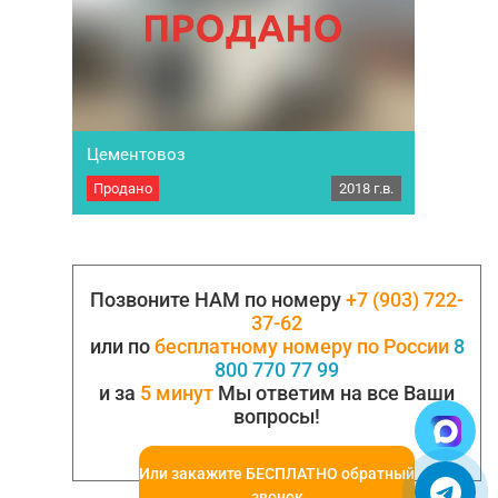
опорными…
Цементовоз
Продано
2018 г.в.
Полуприцеп цементовоз GuteWolf. Год выпуска
2018. Производство – Германия /
Турция. Объем 34 м3. Грузоподъемность 41
000 кг. Материал конструкции -
конструкционная сталь. Материал колбы
цементовоза – сталь ST44, толщина стенок 4
Позвоните НАМ по номеру
+7 (903) 722-
мм. Люк - D500 3 шт. Полуприцеп-цементовоз
37-62
оборудован 2-х скоростными механически
или по
бесплатному номеру по России
8
выдвижными…
800 770 77 99
и за
5 минут
Мы ответим на все Ваши
вопросы!
Или закажите БЕСПЛАТНО обратный
звонок