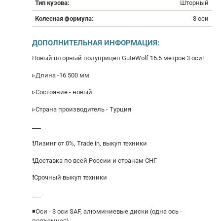
Тип кузова:
Шторный
Колесная формула:
3 оси
ДОПОЛНИТЕЛЬНАЯ ИНФОРМАЦИЯ:
Новый шторный полуприцеп GuteWolf 16.5 метров 3 оси!
▹Длина -16 500 мм
▹Состояние - новый
▹Страна производитель - Турция
___
❗Лизинг от 0%, Тrаdе in, выкуп техники
❗Доставка по всей России и странам СНГ
❗Срочный выкуп техники
___
◾Оси - 3 оси SAF, алюминиевые диски (одна ось -
подъемная)