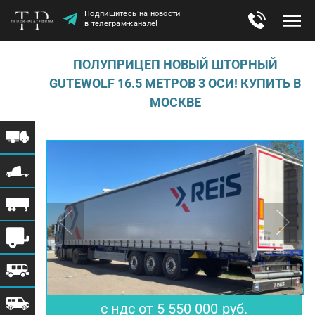
Подпишитесь на новости
в телеграм-канале!
ПОЛУПРИЦЕП НОВЫЙ ШТОРНЫЙ
GUTEWOLF 16.5 МЕТРОВ 3 ОСИ! КУПИТЬ В
МОСКВЕ
$ 68 519
€ 59 043
с ндс
от
5 550 000
руб.