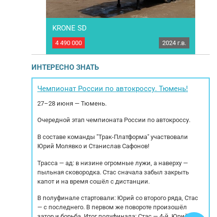
eWolf
KRONE SD
ТЗА 
2024 г.в.
4 490 000
2024 г.в.
1 00
, новый. Год
Полуприцеп шторный KRONE SD Год выпуска:
- Турция/
2024 Марка осей: SAF Тип тормозов: Дисковые
о 38 м3.
Тип подвески: Интегральная РММ: 39000 кг.
Кре
ИНТЕРЕСНО ЗНАТЬ
атериал колбы
МБН: 6800 кг. Грузоподъемность: 32 000 кг.
13.
евматическая
Габариты внутренние: Длинна: 13.6м. Ширина:
.
AF/SERTEL;
2.48м. Высота: 2.7м. Объем: 92куб.
Чемпионат России по автокроссу. Тюмень!
моза...
Вместимость паллет: 34 е-паллет....
27–28 июня — Тюмень.
пр
Очередной этап чемпионата России по автокроссу.
В составе команды "Трак-Платформа" участвовали
Юрий Молявко и Станислав Сафонов!
Трасса — ад: в низине огромные лужи, а наверху —
пыльная сковородка. Стас сначала забыл закрыть
капот и на время сошёл с дистанции.
В полуфинале стартовали: Юрий со второго ряда, Стас
— с последнего. В первом же повороте произошёл
затор и борьба. Итог полуфинала: Стас — 4-й, Юрий — 5-