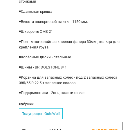
стойками
◾Сдвижная крыша
◾Высота шкворневой плиты - 1150 мм.
◾Шкворень ОМS 2’’
◾Пол - многослойная клеевая фанера 30мм., кольца для
крепления груза
◾Колёсные диски - стальные
◾Шины - ВRIDGЕSТОNЕ 8+1
◾Корзина для запасных колёс - под 2 запасных колеса
385/65 R 22.5 + запасное колесо
◾Подкрыльники - 2шт., пластиковые
Рубрики:
Полуприцеп GuteWolf