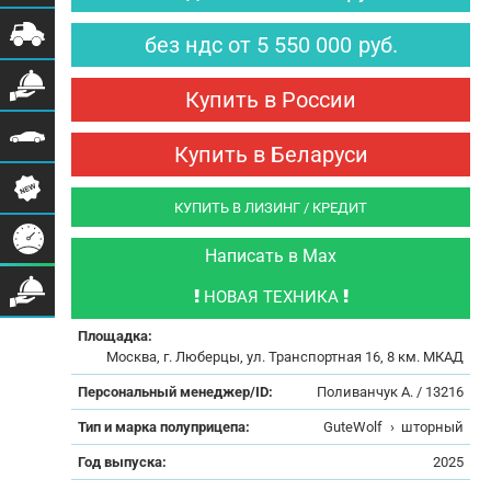
без ндс
от
5 550 000
руб.
Купить в России
Купить в Беларуси
КУПИТЬ В ЛИЗИНГ / КРЕДИТ
Написать в Max
НОВАЯ ТЕХНИКА
Площадка:
Москва, г. Люберцы, ул. Транспортная 16, 8 км. МКАД
Персональный менеджер/ID:
Поливанчук А. / 13216
Тип и марка полуприцепа:
GuteWolf
›
шторный
Год выпуска:
2025