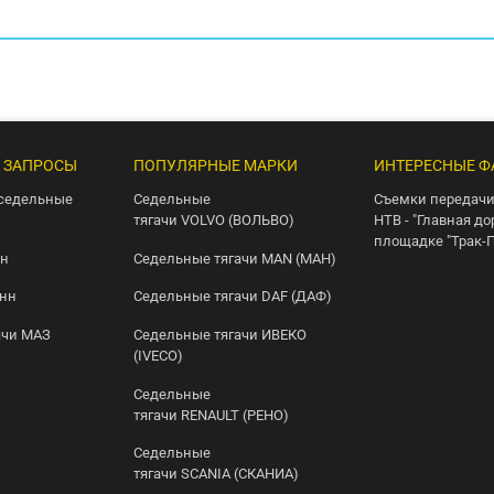
 ЗАПРОСЫ
ПОПУЛЯРНЫЕ МАРКИ
ИНТЕРЕСНЫЕ Ф
седельные
Седельные
Съемки передачи
тягачи VOLVO (ВОЛЬВО)
НТВ - "Главная до
площадке "Трак-
нн
Седельные тягачи MAN (МАН)
онн
Седельные тягачи DAF (ДАФ)
ачи МАЗ
Седельные тягачи ИВЕКО
(IVECO)
Седельные
тягачи RENAULT (РЕНО)
Седельные
тягачи SCANIA (СКАНИА)