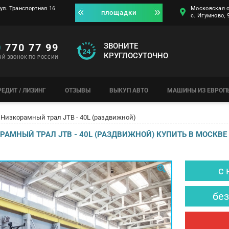
ул. Транспортная 16
Московская о
площадки
с. Игумново,
0
770 77 99
ЗВОНИТЕ
КРУГЛОСУТОЧНО
ЫЙ ЗВОНОК ПО РОССИИ
РЕДИТ / ЛИЗИНГ
ОТЗЫВЫ
ВЫКУП АВТО
МАШИНЫ ИЗ ЕВРОП
Низкорамный трал JTB - 40L (раздвижной)
АМНЫЙ ТРАЛ JTB - 40L (РАЗДВИЖНОЙ) КУПИТЬ В МОСКВЕ
с 
без