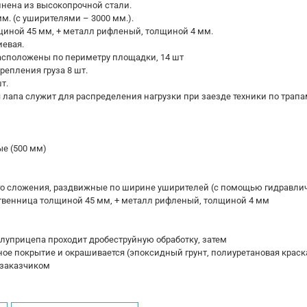
нена из высокопрочной стали.
. (с уширителями – 3000 мм.).
щиной 45 мм, + металл рифленый, толщиной 4 мм.
евая.
расположены по периметру площадки, 14 шт
епления груза 8 шт.
т.
лапа служит для распределения нагрузки при заезде техники по трапа
е (500 мм)
го сложения, раздвижные по ширине уширителей (с помощью гидравли
твенница толщиной 45 мм, + металл рифленый, толщиной 4 мм
луприцепа проходит дробеструйную обработку, затем
ое покрытие и окрашивается (эпоксидный грунт, полиуретановая краск
 заказчиком