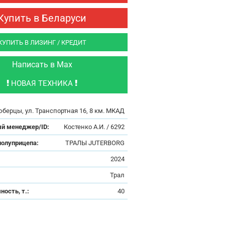
Купить в Беларуси
КУПИТЬ В ЛИЗИНГ / КРЕДИТ
Написать в Max
НОВАЯ ТЕХНИКА
юберцы, ул. Транспортная 16, 8 км. МКАД
й менеджер/ID:
Костенко А.И. / 6292
полуприцепа:
ТРАЛЫ JUTERBORG
:
2024
Трал
ность, т.:
40