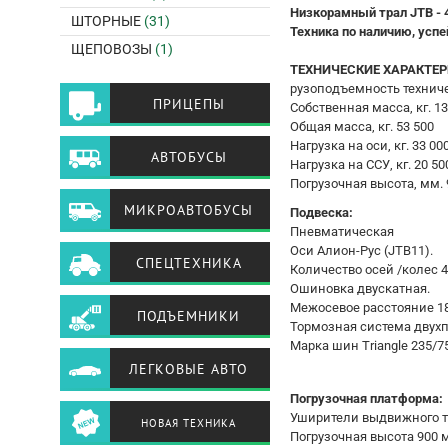
Низкорамный трал JTB - 
ШТОРНЫЕ
(31)
Техника по наличию, усп
ЩЕПОВОЗЫ
(1)
ТЕХНИЧЕСКИЕ ХАРАКТЕР
рузоподъемность техничес
ПРИЦЕПЫ
Собственная масса, кг. 13
Общая масса, кг. 53 500
Нагрузка на оси, кг. 33 00
АВТОБУСЫ
Нагрузка на ССУ, кг. 20 50
Погрузочная высота, мм. 
МИКРОАВТОБУСЫ
Подвеска:
Пневматическая
Оси Алион-Рус (JTB11).
СПЕЦТЕХНИКА
Количество осей /колес 4/
Ошиновка двускатная.
Межосевое расстояние 1
ПОДЪЕМНИКИ
Тормозная система двухп
Марка шин Triangle 235/75
ЛЕГКОВЫЕ АВТО
Погрузочная платформа:
Уширители выдвижного т
НОВАЯ ТЕХНИКА
Погрузочная высота 900 