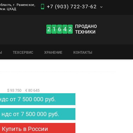
бласть, г. Раменское,
+7 (903) 722-37-62
 9км. ЦКАД
ПРОДАНО
2
1
6
4
2
ТЕХНИКИ
Ы
ТЕХСЕРВИС
ХРАНЕНИЕ
КОНТАКТЫ
$ 93 750
€ 80 645
ндс
от
7 500 000
руб.
 ндс
от
7 500 000
руб.
Купить в России