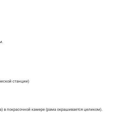
м.
ческой станции)
а) в покрасочной камере (рама окрашивается целиком).