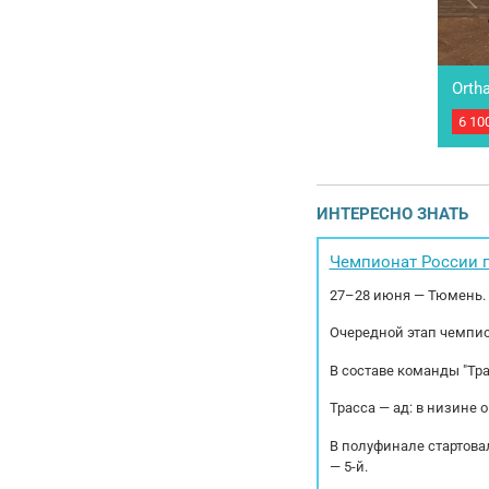
Orth
6 10
Полу
оси.
разм
м. 
Допо
ИНТЕРЕСНО ЗНАТЬ
загр
Чемпионат России п
27–28 июня — Тюмень.
Очередной этап чемпио
В составе команды "Тр
Трасса — ад: в низине 
В полуфинале стартовал
— 5-й.