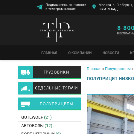
Подпишитесь на новости
Москва, г. Люберцы, 
в телеграм-канале!
8 км. МКАД
8 80
БЕСПЛАТН
ГЛАВНАЯ
О КОМПАНИИ
НОВОСТИ
К
Вы здесь
Главная
»
Полуприцепы
»
ГРУЗОВИКИ
ПОЛУПРИЦЕП НИЗКОР
СЕДЕЛЬНЫЕ ТЯГАЧИ
ПОЛУПРИЦЕПЫ
GUTEWOLF
(21)
АВТОВОЗЫ
(12)