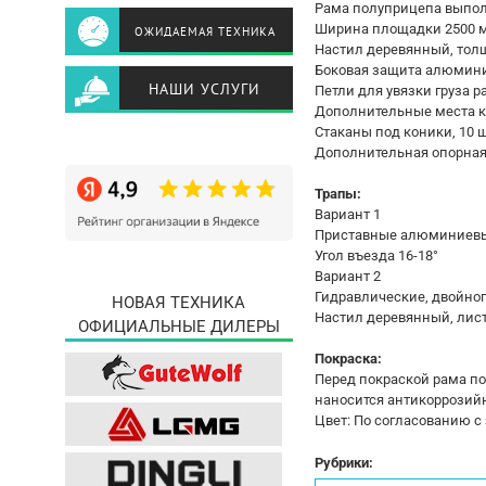
Рама полуприцепа выпол
Ширина площадки 2500 мм
ОЖИДАЕМАЯ ТЕХНИКА
Настил деревянный, тол
Боковая защита алюмини
НАШИ УСЛУГИ
Петли для увязки груза 
Дополнительные места кр
Стаканы под коники, 10 ш
Дополнительная опорная 
Трапы:
Вариант 1
Приставные алюминиевы
Угол въезда 16-18°
Вариант 2
Гидравлические, двойно
НОВАЯ ТЕХНИКА
Настил деревянный, лис
ОФИЦИАЛЬНЫЕ ДИЛЕРЫ
Покраска:
Перед покраской рама по
наносится антикоррозийн
Цвет: По согласованию с
Рубрики: