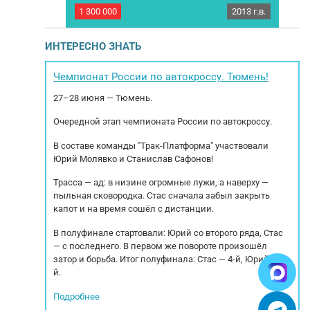
2024 г.в.
1 300 000
2013 г.в.
9 00
AKCS KCS-DL3
Полуприцеп П-образный KOGEL SN 24 CARGO
Н
а юр. лицо,
MAXX Год выпуска: 2013 Марка осей: SAF Тип
Тех
 полностью в
тормозов: Дисковые Тип подвески: Пневмо/
ИНТЕРЕСНО ЗНАТЬ
к последующей
рессорная – интегральная РММ: 35 000 кг.
е- цилиндр
МБН: 6 700кг. Грузоподъемность: 28 300 кг.
т
и подтёков,
Габариты внутренние: Длинна: 13.6м.
Со
Чемпионат России по автокроссу. Тюмень!
фектов.
Ширина: 2.50м. Высота...
27–28 июня — Тюмень.
Очередной этап чемпионата России по автокроссу.
В составе команды "Трак-Платформа" участвовали
Юрий Молявко и Станислав Сафонов!
Трасса — ад: в низине огромные лужи, а наверху —
пыльная сковородка. Стас сначала забыл закрыть
капот и на время сошёл с дистанции.
В полуфинале стартовали: Юрий со второго ряда, Стас
— с последнего. В первом же повороте произошёл
затор и борьба. Итог полуфинала: Стас — 4-й, Юрий — 5-
й.
Подробнее