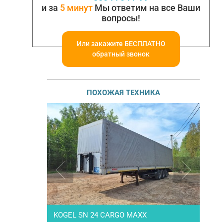
и за
5 минут
Мы ответим на все Ваши
вопросы!
Или закажите БЕСПЛАТНО
обратный звонок
ПОХОЖАЯ ТЕХНИКА
KOGEL SN 24 CARGO MAXX
Н