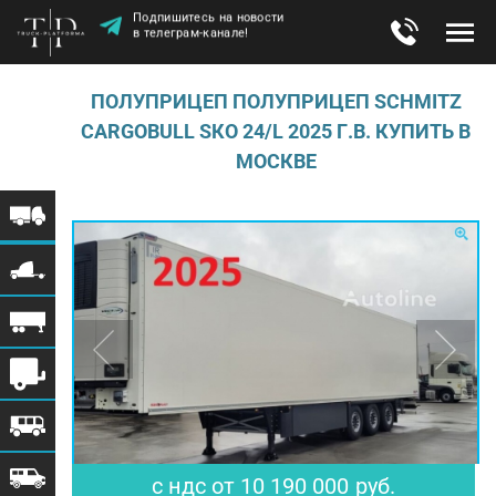
Подпишитесь на новости
в телеграм-канале!
ПОЛУПРИЦЕП ПОЛУПРИЦЕП SСHMITZ
СARGОBULL SКО 24/L 2025 Г.В. КУПИТЬ В
МОСКВЕ
$ 125 802
€ 108 404
с ндс
от
10 190 000
руб.