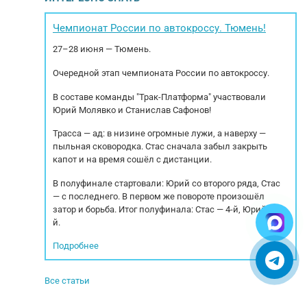
одъемность 40
системы WABCO. Тип подвески: Пневмо/
ст
нительные
рессорная РММ: 47 000кг. МБН: 6.200кг.
масс
 загрузки
Грузоподъемность: 40 800кг. Габариты
под
Чемпионат России по автокроссу. Тюмень!
внутренние:12 725 × 2 550 × 1 104 мм Типы
27–28 июня — Тюмень.
перевозимых...
Очередной этап чемпионата России по автокроссу.
В составе команды "Трак-Платформа" участвовали
Юрий Молявко и Станислав Сафонов!
Трасса — ад: в низине огромные лужи, а наверху —
пыльная сковородка. Стас сначала забыл закрыть
капот и на время сошёл с дистанции.
В полуфинале стартовали: Юрий со второго ряда, Стас
— с последнего. В первом же повороте произошёл
затор и борьба. Итог полуфинала: Стас — 4-й, Юрий — 5-
й.
Подробнее
Все статьи