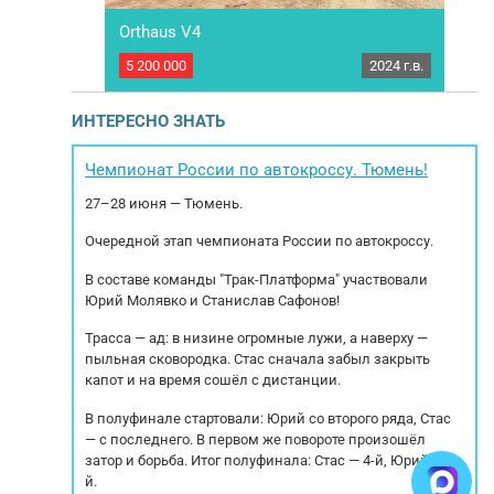
iler, 2025
Orthaus V4
HUM
2025 г.в.
5 200 000
2024 г.в.
950 
TTO Trailer,
Полуприцеп шторный Orthaus V4, Год выпуска
Пол
: 8 единиц
2024. 4 оси. Корзина под запасное колесо
ва: Турция,
Внутренние размеры: Длина-16.5м, ширина –
ю
ИНТЕРЕСНО ЗНАТЬ
д в Турции и
2,48м, Высота – 2,70 м. Объеим 110 м3
П
ИЯ * Будут
Грузоподъемность 40 500кг. Дополнительные
р
сокопрочные
опции: Система двух-ярусной загрузки WISTRA
име
Чемпионат России по автокроссу. Тюмень!
 основного
Система Характеристика: На первой...
27–28 июня — Тюмень.
Очередной этап чемпионата России по автокроссу.
В составе команды "Трак-Платформа" участвовали
Юрий Молявко и Станислав Сафонов!
Трасса — ад: в низине огромные лужи, а наверху —
пыльная сковородка. Стас сначала забыл закрыть
капот и на время сошёл с дистанции.
В полуфинале стартовали: Юрий со второго ряда, Стас
— с последнего. В первом же повороте произошёл
затор и борьба. Итог полуфинала: Стас — 4-й, Юрий — 5-
й.