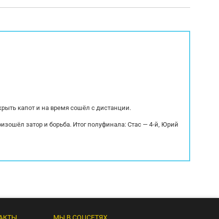
ботают, ошибок на блоках не имеет,
производитель - Турция 
дующей эксплуатации. Комплектация:
лизинг с первоначальным 
а З\К, новое запасное колесо,
SAF (передняя - подъемная
..
крыть капот и на время сошёл с дистанции.
оизошёл затор и борьба. Итог полуфинала: Стас — 4-й, Юрий
АКТЫ
МЫ В СОЦСЕТЯХ