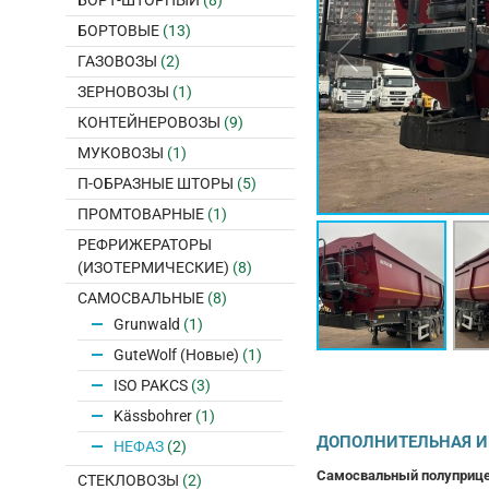
БОРТ-ШТОРНЫЙ
(8)
БОРТОВЫЕ
(13)
ГАЗОВОЗЫ
(2)
ЗЕРНОВОЗЫ
(1)
КОНТЕЙНЕРОВОЗЫ
(9)
МУКОВОЗЫ
(1)
П-ОБРАЗНЫЕ ШТОРЫ
(5)
ПРОМТОВАРНЫЕ
(1)
РЕФРИЖЕРАТОРЫ
(ИЗОТЕРМИЧЕСКИЕ)
(8)
САМОСВАЛЬНЫЕ
(8)
Grunwald
(1)
GuteWolf (Новые)
(1)
ISO PAKCS
(3)
Kässbohrer
(1)
ДОПОЛНИТЕЛЬНАЯ 
НЕФАЗ
(2)
Самосвальный полуприцеп
СТЕКЛОВОЗЫ
(2)