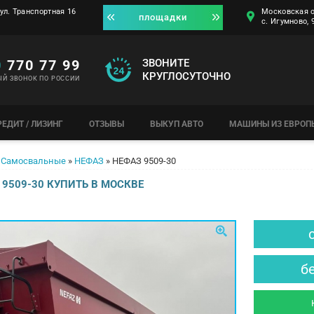
ул. Транспортная 16
Московская о
площадки
с. Игумново,
0
770 77 99
ЗВОНИТЕ
КРУГЛОСУТОЧНО
ЫЙ ЗВОНОК ПО РОССИИ
РЕДИТ / ЛИЗИНГ
ОТЗЫВЫ
ВЫКУП АВТО
МАШИНЫ ИЗ ЕВРОП
Самосвальные
»
НЕФАЗ
»
НЕФАЗ 9509-30
9509-30 КУПИТЬ В МОСКВЕ
б