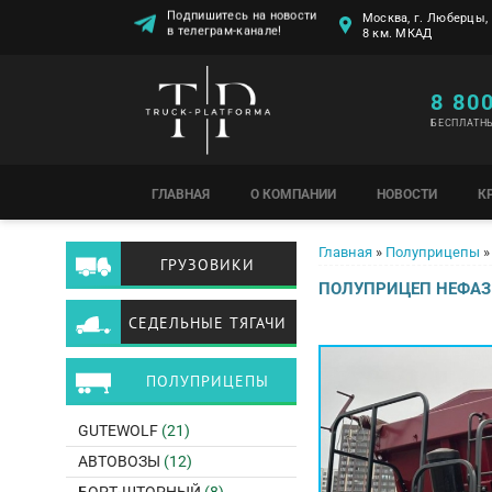
Москва, г. Люберцы, 
Подпишитесь на новости
8 км. МКАД
в телеграм-канале!
8 80
БЕСПЛАТН
ГЛАВНАЯ
О КОМПАНИИ
НОВОСТИ
К
Вы здесь
Главная
»
Полуприцепы
»
ГРУЗОВИКИ
ПОЛУПРИЦЕП НЕФАЗ 
СЕДЕЛЬНЫЕ ТЯГАЧИ
ПОЛУПРИЦЕПЫ
GUTEWOLF
(21)
АВТОВОЗЫ
(12)