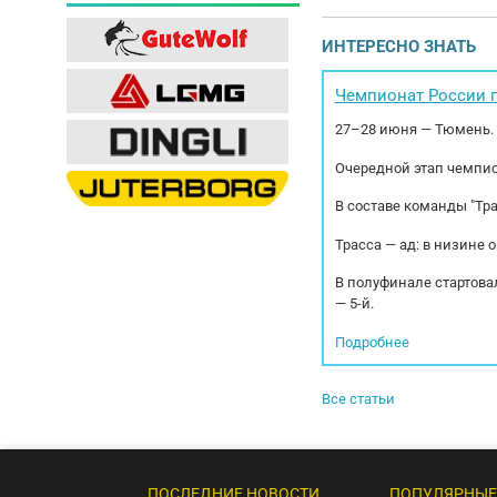
рузо
30 0
ИНТЕРЕСНО ЗНАТЬ
64 5
Чемпионат России п
27–28 июня — Тюмень.
Очередной этап чемпио
В составе команды "Тр
Трасса — ад: в низине 
В полуфинале стартовал
— 5-й.
Подробнее
Все статьи
ПОСЛЕДНИЕ НОВОСТИ
ПОПУЛЯРНЫЕ