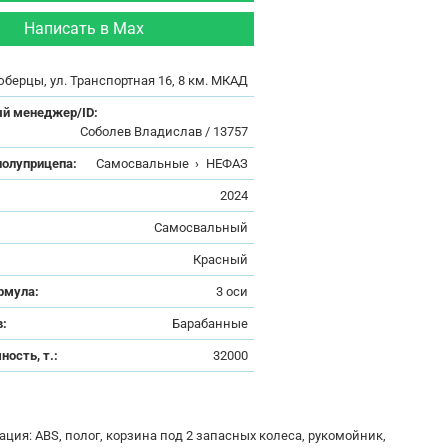
Написать в Max
юберцы, ул. Транспортная 16, 8 км. МКАД
й менеджер/ID:
Соболев Владислав / 13757
полуприцепа:
Самосвальные
›
НЕФАЗ
:
2024
Самосвальный
Красный
рмула:
3 оси
в:
Барабанные
ность, т.:
32000
ция: ABS, полог, корзина под 2 запасных колеса, рукомойник,