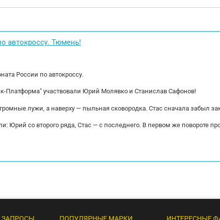
подъемность технически допустимая, кг 50 000 /
расстановки ра
00 Собственная масса, кг. 14 500 Общая масса, кг.
готов к после
00 Нагрузка на оси,...
Корзина под дв
противооткаты,.
о автокроссу. Тюмень!
ната России по автокроссу.
ак-Платформа" участвовали Юрий Молявко и Станислав Сафонов!
огромные лужи, а наверху — пыльная сковородка. Стас сначала забыл за
и: Юрий со второго ряда, Стас — с последнего. В первом же повороте пр
 ЗАПРОСЫ
ПОПУЛЯРНЫЕ МАРКИ
ИНТЕРЕСНЫЕ Ф