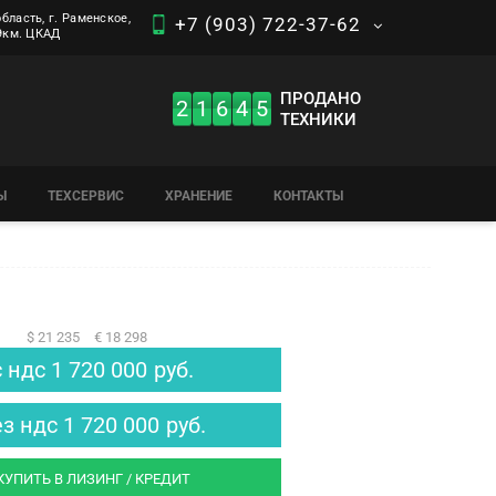
бласть, г. Раменское,
+7 (903) 722-37-62
 9км. ЦКАД
ПРОДАНО
2
1
6
4
5
ТЕХНИКИ
Ы
ТЕХСЕРВИС
ХРАНЕНИЕ
КОНТАКТЫ
$ 21 235
€ 18 298
с ндс
1 720 000
руб.
ез ндс
1 720 000
руб.
КУПИТЬ В ЛИЗИНГ / КРЕДИТ