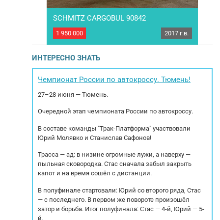
SCHMITZ CARGOBUL 90842
Бето
2024 г.в.
1 950 000
2017 г.в.
3 01
AKCS KCS-DL3
Полуприцеп SCHMITZ CARGOBUL 90842
а юр. лицо,
бОРТОВОЙ Год выпуска: 2017 Марка осей:
н
 полностью в
SCHMITZ Тип тормозов: Диски РММ:36000 кг.
Ту
ИНТЕРЕСНО ЗНАТЬ
к последующей
МБН: 6743 кг. Грузоподъемность: 29 257 кг.
Тех
е- цилиндр
Габариты внутренние: длина - 13,60 м. ширина
- с
и подтёков,
- 2,48 м. Резина передняя ось (размер/...
Чемпионат России по автокроссу. Тюмень!
фектов.
27–28 июня — Тюмень.
Очередной этап чемпионата России по автокроссу.
В составе команды "Трак-Платформа" участвовали
Юрий Молявко и Станислав Сафонов!
Трасса — ад: в низине огромные лужи, а наверху —
пыльная сковородка. Стас сначала забыл закрыть
капот и на время сошёл с дистанции.
В полуфинале стартовали: Юрий со второго ряда, Стас
— с последнего. В первом же повороте произошёл
затор и борьба. Итог полуфинала: Стас — 4-й, Юрий — 5-
й.