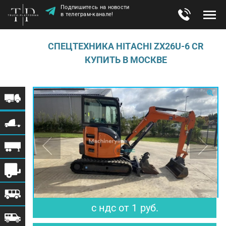
Подпишитесь на новости
в телеграм-канале!
СПЕЦТЕХНИКА НITАСHI ZХ26U-6 СR
КУПИТЬ В МОСКВЕ
$ 0
€ 0
с ндс
от
1
руб.