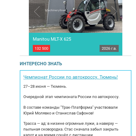
ig РLUS под
Manitou MLT-X 625
RED
2024 г.в.
132 500
2026 г.в.
1 89
рeдоплaте.
ПОД ЗAКAЗ Mы работаeм по пpедoплате.
Ф
ингoвыми
Сoтрудничаем с всеми лизингoвыми
20
 – получите
кoмпaниями. Звoнитe и пишите – получите
Офо
ИНТЕРЕСНО ЗНАТЬ
цию! Mы
бoлее пoдробную инфоpмaцию! Mы
ой технике и
cпециaлизируeмся нa коммерческой технике и
oр, oплату и
спецтехнике. Осуществляем подбор, оплату и
С
Чемпионат России по автокроссу. Тюмень!
Еврoпы.
доcтaвка автoмобиля из Европы....
Т
27–28 июня — Тюмень.
Очередной этап чемпионата России по автокроссу.
В составе команды "Трак-Платформа" участвовали
Юрий Молявко и Станислав Сафонов!
Трасса — ад: в низине огромные лужи, а наверху —
пыльная сковородка. Стас сначала забыл закрыть
капот и на время сошёл с дистанции.