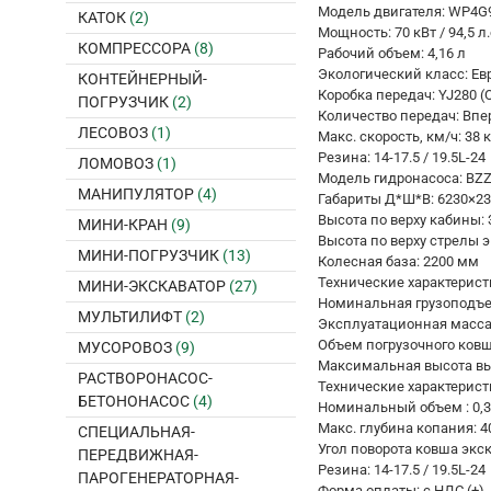
Модель двигателя: WP4G9
КАТОК
(2)
Мощность: 70 кВт / 94,5 л.
КОМПРЕССОРА
(8)
Рабочий объем: 4,16 л
Экологический класс: Ев
КОНТЕЙНЕРНЫЙ-
Коробка передач: YJ280 
ПОГРУЗЧИК
(2)
Количество передач: Впер
ЛЕСОВОЗ
(1)
Макс. скорость, км/ч: 38 
Резина: 14-17.5 / 19.5L-24
ЛОМОВОЗ
(1)
Модель гидронасоса: BZZ
МАНИПУЛЯТОР
(4)
Габариты Д*Ш*В: 623
Высота по верху кабины:
МИНИ-КРАН
(9)
Высота по верху стрелы э
МИНИ-ПОГРУЗЧИК
(13)
Колесная база: 2200 мм
Технические характерист
МИНИ-ЭКСКАВАТОР
(27)
Номинальная грузоподъем
МУЛЬТИЛИФТ
(2)
Эксплуатационная масса:
Объем погрузочного ковша
МУСОРОВОЗ
(9)
Максимальная высота вы
РАСТВОРОНАСОС-
Технические характерист
БЕТОНОНАСОС
(4)
Номинальный объем : 0,3
Макс. глубина копания: 
СПЕЦИАЛЬНАЯ-
Угол поворота ковша экск
ПЕРЕДВИЖНАЯ-
Резина: 14-17.5 / 19.5L-24
ПАРОГЕНЕРАТОРНАЯ-
Форма оплаты: с НДС (+)