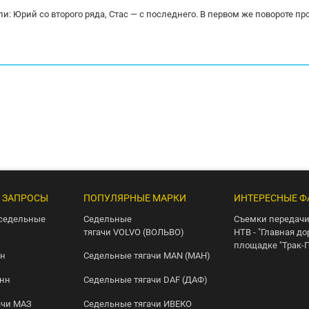
и: Юрий со второго ряда, Стас — с последнего. В первом же повороте пр
 ЗАПРОСЫ
ПОПУЛЯРНЫЕ МАРКИ
ИНТЕРЕСНЫЕ Ф
седельные
Седельные
Съемки передачи
тягачи VOLVO (ВОЛЬВО)
НТВ - "Главная до
площадке "Трак-
нн
Седельные тягачи MAN (МАН)
онн
Седельные тягачи DAF (ДАФ)
ачи МАЗ
Седельные тягачи ИВЕКО