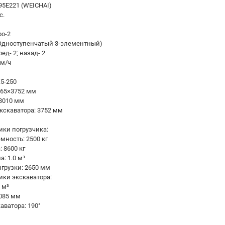
5E221 (WEICHAI)
с.
ро-2
(Одноступенчатый 3-элементный)
ед- 2; назад- 2
км/ч
5-250
0×2365×3752 мм
 3010 мм
кскаватора: 3752 мм
ики погрузчика:
ность: 2500 кг
 8600 кг
: 1.0 м³
грузки: 2650 мм
ики экскаватора:
 м³
4085 мм
аватора: 190°