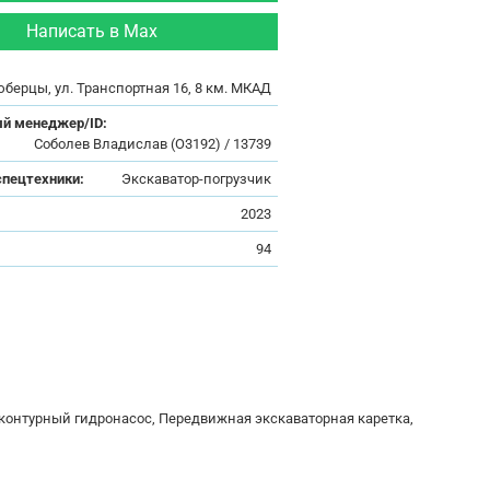
Написать в Max
юберцы, ул. Транспортная 16, 8 км. МКАД
й менеджер/ID:
Соболев Владислав (О3192) / 13739
спецтехники:
Экскаватор-погрузчик
:
2023
94
хконтурный гидронасос, Передвижная экскаваторная каретка,