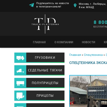
Москва, г. Люберцы, 
Подпишитесь на новости
8 км. МКАД
в телеграм-канале!
8 80
БЕСПЛАТН
ГЛАВНАЯ
О КОМПАНИИ
НОВОСТИ
К
Вы здесь
Главная
»
Спецтехника
»
ГРУЗОВИКИ
СПЕЦТЕХНИКА ЭКСКА
СЕДЕЛЬНЫЕ ТЯГАЧИ
ПОЛУПРИЦЕПЫ
ПРИЦЕПЫ