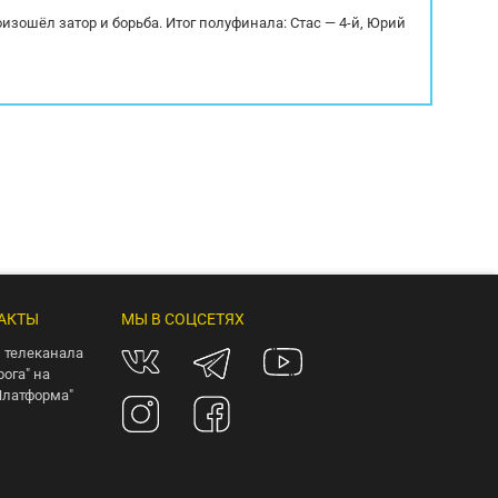
оизошёл затор и борьба. Итог полуфинала: Стас — 4-й, Юрий
АКТЫ
МЫ В СОЦСЕТЯХ
 телеканала
рога" на
Платформа"