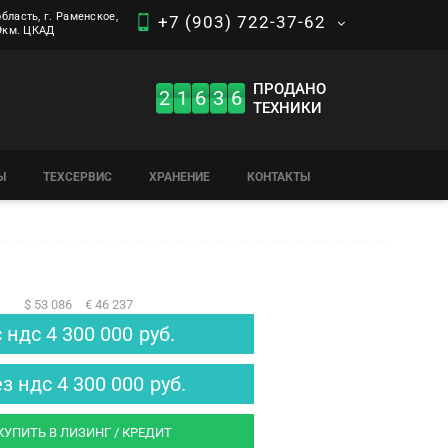
бласть, г. Раменское,
+7 (903) 722-37-62
 9км. ЦКАД
ПРОДАНО
2
1
6
3
6
ТЕХНИКИ
Ы
ТЕХСЕРВИС
ХРАНЕНИЕ
КОНТАКТЫ
$ 53 086
€ 46 237
с ндс
4 300 000
руб.
ез ндс
4 300 000
руб.
КУПИТЬ В ЛИЗИНГ / КРЕДИТ