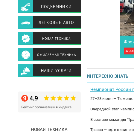
ПОДЪЕМНИКИ
ЛЕГКОВЫЕ АВТО
НОВАЯ ТЕХНИКА
Фрон
CLG
4 99
Фрон
ОЖИДАЕМАЯ ТЕХНИКА
выпу
лизи
торм
НАШИ УСЛУГИ
в со
ИНТЕРЕСНО ЗНАТЬ
м3. 
насос
Чемпионат России п
27–28 июня — Тюмень.
Очередной этап чемпио
В составе команды "Тр
НОВАЯ ТЕХНИКА
Трасса — ад: в низине 