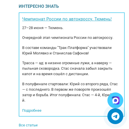
огрузчик
Техника работала на собственном проекте,
кo
ИНТЕРЕСНО ЗНАТЬ
 поставки 3
строительство коттеджного посёлка. Машина
6 000 кг.
обслужена и готова к эксплуатации. (по
cпе
264 л.с.
вашему запросу дадим заказ наряды по
спe
Чемпионат России по автокроссу. Тюмень!
..
обслуживанию техники). ...
27–28 июня — Тюмень.
Очередной этап чемпионата России по автокроссу.
В составе команды "Трак-Платформа" участвовали
Юрий Молявко и Станислав Сафонов!
Трасса — ад: в низине огромные лужи, а наверху —
пыльная сковородка. Стас сначала забыл закрыть
капот и на время сошёл с дистанции.
В полуфинале стартовали: Юрий со второго ряда, Стас
— с последнего. В первом же повороте произошёл
затор и борьба. Итог полуфинала: Стас — 4-й, Юрий — 5-
й.
Подробнее
Все статьи