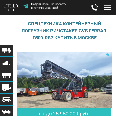
Подпишитесь на новости
в телеграм-канале!
СПЕЦТЕХНИКА КОНТЕЙНЕРНЫЙ
ПОГРУЗЧИК РИЧСТАКЕР CVS FERRARI
F500-RS2 КУПИТЬ В МОСКВЕ
$ 316 463
€ 276 064
с ндс
25 950 000
руб.