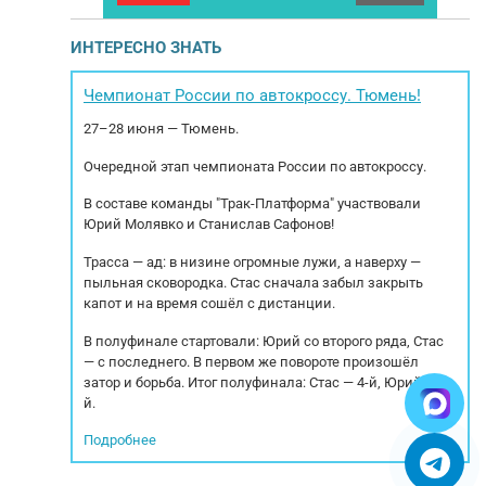
жа с полным
выпуска 2022, с наработкой 5179 м/ч. Готов к
 бункера-
эксплуатации. Продается с НДС. Гарантия
О
ИНТЕРЕСНО ЗНАТЬ
и оснащено
юридической чистоты. Возможно оформление
383.444 км.
в лизинг. Технические характеристики: Объем
ь двигателя:
ковша: 1,4 м³ Длина стрелы: 6000 мм Длина
п
Чемпионат России по автокроссу. Тюмень!
М470 LA5-3
рукоятки: 2960 мм Глубина...
27–28 июня — Тюмень.
Очередной этап чемпионата России по автокроссу.
В составе команды "Трак-Платформа" участвовали
Юрий Молявко и Станислав Сафонов!
Трасса — ад: в низине огромные лужи, а наверху —
пыльная сковородка. Стас сначала забыл закрыть
капот и на время сошёл с дистанции.
В полуфинале стартовали: Юрий со второго ряда, Стас
— с последнего. В первом же повороте произошёл
затор и борьба. Итог полуфинала: Стас — 4-й, Юрий — 5-
й.
Подробнее