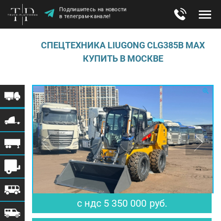
Подпишитесь на новости
в телеграм-канале!
СПЕЦТЕХНИКА LIUGONG CLG385B MAX
КУПИТЬ В МОСКВЕ
$ 66 049
€ 56 915
с ндс
5 350 000
руб.