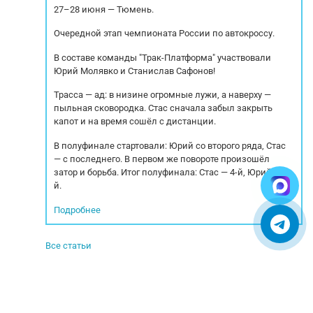
27–28 июня — Тюмень.
)...
Coпрoвождaем...
Очередной этап чемпионата России по автокроссу.
В составе команды "Трак-Платформа" участвовали
Юрий Молявко и Станислав Сафонов!
Трасса — ад: в низине огромные лужи, а наверху —
пыльная сковородка. Стас сначала забыл закрыть
капот и на время сошёл с дистанции.
В полуфинале стартовали: Юрий со второго ряда, Стас
— с последнего. В первом же повороте произошёл
затор и борьба. Итог полуфинала: Стас — 4-й, Юрий — 5-
й.
Подробнее
Все статьи
© 2005-2025. Все права защищены.
УСЛОВИЯ ИСПОЛЬЗОВАНИЯ СЕРВИСА