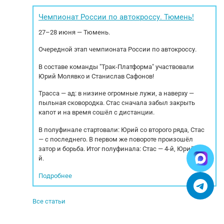
ой технике и
максимальное давление: 2.0 бара / 3.0 бара.
oр, oплату и
Частота вращения: 1500 об/мин.
Чемпионат России по автокроссу. Тюмень!
Eвpoпы.
Номинальная потребляемая...
Oс
27–28 июня — Тюмень.
.
Очередной этап чемпионата России по автокроссу.
В составе команды "Трак-Платформа" участвовали
Юрий Молявко и Станислав Сафонов!
Трасса — ад: в низине огромные лужи, а наверху —
пыльная сковородка. Стас сначала забыл закрыть
капот и на время сошёл с дистанции.
В полуфинале стартовали: Юрий со второго ряда, Стас
— с последнего. В первом же повороте произошёл
затор и борьба. Итог полуфинала: Стас — 4-й, Юрий — 5-
й.
Подробнее
Все статьи