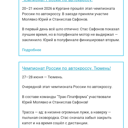
 Резина...
блокировка кондиционера. Возможна оплата с
20–21 июня 2026 в Кургане прошёл этап чемпионата
НДС...
России по автокроссу. В заезде приняли участие
Молявко Юрий и Станислав Сафонов.
В первый день всё шло отлично: Стас Сафонов показал
лучшее время, но в полуфинале мотор не выдержал —
заклинило. Юрий в полуфинале финишировал вторым.
Подробнее
Чемпионат России по автокроссу. Тюмень!
27–28 июня — Тюмень.
Очередной этап чемпионата России по автокроссу.
В составе команды "Трак-Платформа" участвовали
Юрий Молявко и Станислав Сафонов!
Трасса — ад: в низине огромные лужи, а наверху —
пыльная сковородка. Стас сначала забыл закрыть
капот и на время сошёл с дистанции.