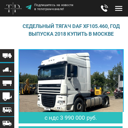
Подпишитесь на новости
в телеграм-канале!
СЕДЕЛЬНЫЙ ТЯГАЧ DAF XF105.460, ГОД
ВЫПУСКА 2018 КУПИТЬ В МОСКВЕ
$ 49 259
€ 42 447
с ндс
3 990 000
руб.