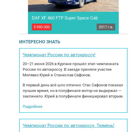
44 LS
DAF XF 460 FTP Super Space Cab
Sha
2013 г.в.
5 990 000
2017 г.в.
8 50
B Actros 1844
Грузовой седельный тягач DAF XF 460 FTP
Сед
ский тягач,
Super Space Cab, 2017 года выпуска, колесная
ка
кте история
формула 6/2, вторая ось подъемная,
WP1
ИНТЕРЕСНО ЗНАТЬ
ю обслужен и
односкатная 2 топливных бака, объемом
440
уатации.
890л., инструментальный ящик, тягач готов к
в
ия, полный
дальнейшей эксплуатации. Характеристика:
Сис
Чемпионат России по автокроссу!
питель,...
Пробег: 592 383 км. Модель...
20–21 июня 2026 в Кургане прошёл этап чемпионата
России по автокроссу. В заезде приняли участие
Молявко Юрий и Станислав Сафонов.
В первый день всё шло отлично: Стас Сафонов показал
лучшее время, но в полуфинале мотор не выдержал —
заклинило. Юрий в полуфинале финишировал вторым.
Подробнее
Чемпионат России по автокроссу. Тюмень!