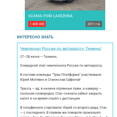
SCANIA P340 LA4X2HNA
Merc
2011 г.в.
1 400 000
2011 г.в.
2 80
выпуска: 2011
Седельный тягач SCANIA P340 LA4X2HNA, год
Седе
робег: 1 406
выпуска 2011. Продается с полным НДС! ПТС
ч. Коробка
оригинал. Страна производитель
в
ИНТЕРЕСНО ЗНАТЬ
П Мощность
Нидерланды. С 2011 года в РФ, 2
нов
т Модель
собственника. Работал с рефрижератором.
ТС,
Экологический
Все заказ-наряды на руках. Комплектация:
э
Чемпионат России по автокроссу. Тюмень!
Запасное колесо, тахограф, магнитола,
ра
27–28 июня — Тюмень.
кондиционер....
Очередной этап чемпионата России по автокроссу.
В составе команды "Трак-Платформа" участвовали
Юрий Молявко и Станислав Сафонов!
Трасса — ад: в низине огромные лужи, а наверху —
пыльная сковородка. Стас сначала забыл закрыть
капот и на время сошёл с дистанции.
В полуфинале стартовали: Юрий со второго ряда, Стас
— с последнего. В первом же повороте произошёл