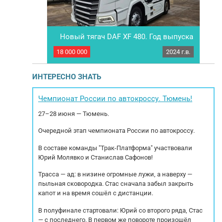
Новый тягач DAF XF 480. Год выпуска
Sitr
2024
2018 г.в.
18 000 000
2024 г.в.
9 39
A4Х2HNА
Новый тягач DAF XF 480. Год выпуска 2024
Сед
 Griffin"
Коробка передач Автоматическая Пробег 120
вып
 2018 (Птс
км Мощность 483 л.с Объем двигателя 12 902
П
ИНТЕРЕСНО ЗНАТЬ
08.2018г.)
см3 МБН 7882 кг C ПOЛНЫM НДC! Уcловия
передач
поcтaвки: Под зaкaз! Алюминиевый
Blu
стема PDE 1
топливный бак Противобуксовочная система
C
Чемпионат России по автокроссу. Тюмень!
. 2 бака,
Холодильник с электрическими...
MA
27–28 июня — Тюмень.
...
Очередной этап чемпионата России по автокроссу.
В составе команды "Трак-Платформа" участвовали
Юрий Молявко и Станислав Сафонов!
Трасса — ад: в низине огромные лужи, а наверху —
пыльная сковородка. Стас сначала забыл закрыть
капот и на время сошёл с дистанции.
В полуфинале стартовали: Юрий со второго ряда, Стас
— с последнего. В первом же повороте произошёл