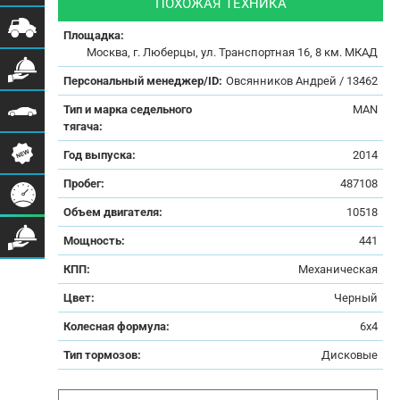
ПОХОЖАЯ ТЕХНИКА
Площадка:
Москва, г. Люберцы, ул. Транспортная 16, 8 км. МКАД
Персональный менеджер/ID:
Овсянников Андрей / 13462
Тип и марка седельного
MAN
тягача:
Год выпуска:
2014
Пробег:
487108
Объем двигателя:
10518
Мощность:
441
КПП:
Механическая
Цвет:
Черный
Колесная формула:
6x4
Тип тормозов:
Дисковые