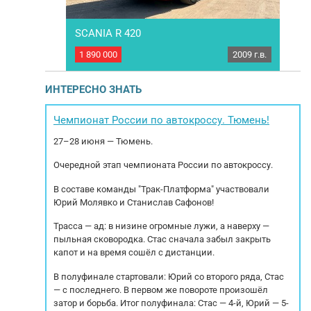
4 (6×4)
SCANIA R 420
Rena
2023 г.в.
1 890 000
2009 г.в.
800 
N X3000
Тягач SCANIA R 420 Год выпуска: 2009 Пробег:
Сед
 2023 Пробег:
1 352 444 км Мото часы: 19 999 тыс. Коробка
в
еханическая,
передач автоматическая. AКПП OptiCruse
ИНТЕРЕСНО ЗНАТЬ
ля: WEICHAI
Мощность двигателя: 420 л.с. Модель
ор
ля: 430 л.с.
двигателя: DC12 - 11 705 м3 Топливная HPI
очий объём —
Экологический класс 5 РММ: 19000 кг. МБН: 7
Чемпионат России по автокроссу. Тюмень!
ия...
980 кг. Тип тормозов:...
Ха
27–28 июня — Тюмень.
Очередной этап чемпионата России по автокроссу.
В составе команды "Трак-Платформа" участвовали
Юрий Молявко и Станислав Сафонов!
Трасса — ад: в низине огромные лужи, а наверху —
пыльная сковородка. Стас сначала забыл закрыть
капот и на время сошёл с дистанции.
В полуфинале стартовали: Юрий со второго ряда, Стас
— с последнего. В первом же повороте произошёл
затор и борьба. Итог полуфинала: Стас — 4-й, Юрий — 5-