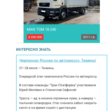
MAN TGM 18.240
MAN
2015 г.в.
4 200 000
2011 г.в.
3 80
 Киа бонго -
Грузовик рефрижератор КУПАВА 57NM00-
Г
теристика:
0000301 на базе MAN TGM 18.240. Год выпуска
Хар
ателя: 82 л.с
2011. Пробег 878 226 км. Двигатель
ИНТЕРЕСНО ЗНАТЬ
 двигателя:
D0836LFL40 Объем 6871см3. Мощность
мех
кологический
двигателя: 236 л.с. Экологический класс 3.
,70, Высота:
Коробка МКПП ZF РММ 180000 кг МБН 8000 кг
Чемпионат России по автокроссу. Тюмень!
..
Тип тормозов : Дисковые Тип подвески
27–28 июня — Тюмень.
(задняя):...
Очередной этап чемпионата России по автокроссу.
В составе команды "Трак-Платформа" участвовали
Юрий Молявко и Станислав Сафонов!
Трасса — ад: в низине огромные лужи, а наверху —
пыльная сковородка. Стас сначала забыл закрыть
капот и на время сошёл с дистанции.