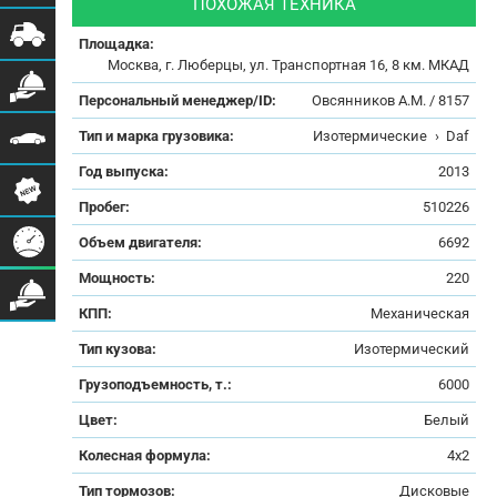
ПОХОЖАЯ ТЕХНИКА
Площадка:
Москва, г. Люберцы, ул. Транспортная 16, 8 км. МКАД
Персональный менеджер/ID:
Овсянников А.М. / 8157
Тип и марка грузовика:
Изотермические
›
Daf
Год выпуска:
2013
Пробег:
510226
Объем двигателя:
6692
Мощность:
220
КПП:
Механическая
Тип кузова:
Изотермический
Грузоподъемность, т.:
6000
Цвет:
Белый
Колесная формула:
4x2
Тип тормозов:
Дисковые