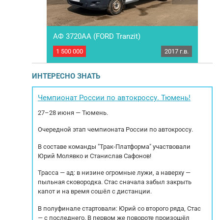
86T384
АФ 3720АА (FORD Tranzit)
Кама
2024 г.в.
1 500 000
2017 г.в.
2 30
586T384, не
Грузовой рефрижератор АФ 3720АА (FORD
Гр
с уплаченным
Tranzit). Категория: В. Размеры кузова: длина -
Г
Год выпуска:
3,70 м; ширина - 2,11м; высота - 1,90 м; Объем
Про
ИНТЕРЕСНО ЗНАТЬ
ро-5 Глонасс
кузова: 15м3. Установка Terra Frigo S30P.
с
временная,
Грузовик готов к дальнейшей работе!
ко
ичная кабина
Характеристики: Год выпуска: 2017 Пробег:
бл
Чемпионат России по автокроссу. Тюмень!
385...
194.400 км. МКПП Модель двигателя: CV24...
27–28 июня — Тюмень.
Очередной этап чемпионата России по автокроссу.
В составе команды "Трак-Платформа" участвовали
Юрий Молявко и Станислав Сафонов!
Трасса — ад: в низине огромные лужи, а наверху —
пыльная сковородка. Стас сначала забыл закрыть
капот и на время сошёл с дистанции.
В полуфинале стартовали: Юрий со второго ряда, Стас
— с последнего. В первом же повороте произошёл