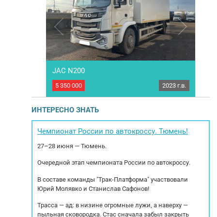
JAC N200
MER
2019 г.в.
5 350 000
2023 г.в.
4 70
ургон JAC
Рефрижератор JAC N200 Год выпуска: 2023
Г
актеристика:
Пробег: 95.867 км. Коробка передач МКПП
ATE
игателя: 152
Eaton 8 ст. Мощность двигателя: 278 л.с.
Рос
ИНТЕРЕСНО ЗНАТЬ
ип двигателя:
Модель двигателя: Cummins ISD285
080
ский класс: 5
Экологический класс: 5 Тип тормозов:
023
а: 2.10. Объем
Дисковые Тип подвески: Рессорная
л.
Чемпионат России по автокроссу. Тюмень!
Холодильное оборудование: Carrier Citimax
27–28 июня — Тюмень.
700 Категория...
Очередной этап чемпионата России по автокроссу.
В составе команды "Трак-Платформа" участвовали
Юрий Молявко и Станислав Сафонов!
Трасса — ад: в низине огромные лужи, а наверху —
пыльная сковородка. Стас сначала забыл закрыть