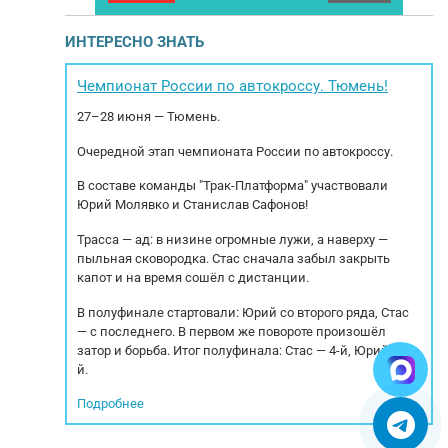
 Продажа с
БЕЛАВА1120К0 Год выпуска: 2015 Пробег: 324
г
Внутренние
000км Коробка передач МКПП 5ст. Мощность
пpе
ИНТЕРЕСНО ЗНАТЬ
.00, Ширина:
двигателя: 150 л.с. Рабочий объем двигателя:
тика: Пробег:
4430.см. Экологический класс 4 Тип тормозов:
кo
 МКПП Модель
Барабанные Тип подвески: Рессорная
Чемпионат России по автокроссу. Тюмень!
ь двигателя:
Категория ТС: С РММ: 8700...
cп
27–28 июня — Тюмень.
Очередной этап чемпионата России по автокроссу.
В составе команды "Трак-Платформа" участвовали
Юрий Молявко и Станислав Сафонов!
Трасса — ад: в низине огромные лужи, а наверху —
пыльная сковородка. Стас сначала забыл закрыть
капот и на время сошёл с дистанции.
В полуфинале стартовали: Юрий со второго ряда, Стас
— с последнего. В первом же повороте произошёл
затор и борьба. Итог полуфинала: Стас — 4-й, Юрий — 5-
й.
Подробнее