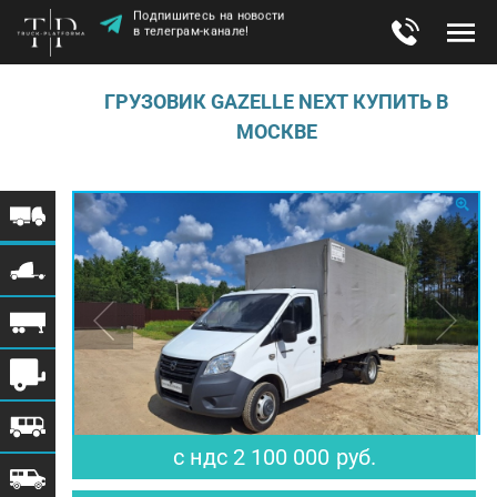
Подпишитесь на новости
в телеграм-канале!
ГРУЗОВИК GAZELLE NEXT КУПИТЬ В
МОСКВЕ
$ 25 610
€ 22 340
с ндс
2 100 000
руб.