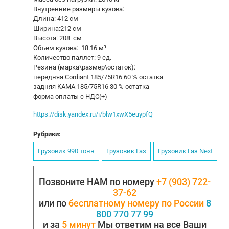
Внутренние размеры кузова:
Длина: 412 см
Ширина:212 см
Высота: 208 см
Объем кузова: 18.16 м³
Количество паллет: 9 ед.
Резина (марка\размер\остаток):
передняя Cordiant 185/75R16 60 % остатка
задняя KAMA 185/75R16 30 % остатка
форма оплаты с НДС(+)
https://disk.yandex.ru/i/blw1xwX5euypfQ
Рубрики:
Грузовик 990 тонн
Грузовик Газ
Грузовик Газ Next
Позвоните НАМ по номеру
+7 (903) 722-
37-62
или по
бесплатному номеру по России
8
800 770 77 99
и за
5 минут
Мы ответим на все Ваши