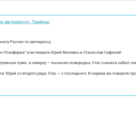
ктеристики: Тип привода 4X2 Категория: С
самодельное сп
огический класс: Евро 5 Автомобиль (Д х Ш х В)
2025г было зам
есть....
о автокроссу. Тюмень!
ната России по автокроссу.
ак-Платформа" участвовали Юрий Молявко и Станислав Сафонов!
огромные лужи, а наверху — пыльная сковородка. Стас сначала забыл за
и: Юрий со второго ряда, Стас — с последнего. В первом же повороте пр