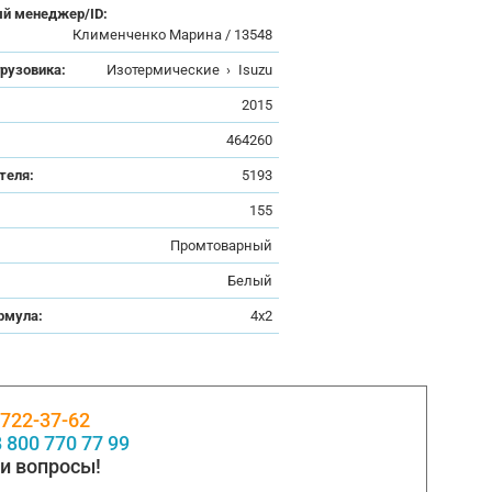
й менеджер/ID:
Клименченко Марина / 13548
грузовика:
Изотермические
›
Isuzu
:
2015
464260
теля:
5193
155
Промтоварный
Белый
рмула:
4x2
 722-37-62
 800 770 77 99
и вопросы!