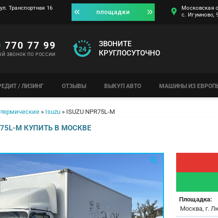
ул. Транспортная 16
Московская о
площадки
с. Игумново,
0
770 77 99
ЗВОНИТЕ
КРУГЛОСУТОЧНО
ЫЙ ЗВОНОК ПО РОССИИ
РЕДИТ / ЛИЗИНГ
ОТЗЫВЫ
ВЫКУП АВТО
МАШИНЫ ИЗ ЕВРОП
термические
»
Isuzu
»
ISUZU NPR75L-M
R75L-M КУПИТЬ В МОСКВЕ
Площадка:
Москва, г. Л