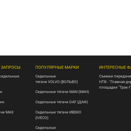
 ЗАПРОСЫ
ПОПУЛЯРНЫЕ МАРКИ
ИНТЕРЕСНЫЕ Ф
седельные
Седельные
Съемки передачи
тягачи VOLVO (ВОЛЬВО)
НТВ - "Главная до
площадке "Трак-
нн
Седельные тягачи MAN (МАН)
онн
Седельные тягачи DAF (ДАФ)
ачи МАЗ
Седельные тягачи ИВЕКО
(IVECO)
Седельные