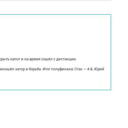
альное место, домкрат. В ноябре
Экологический класс: 5 Дл
енено сцепление (заказ-наряды)
Высота: 2.10. Объем – 22...
крыть капот и на время сошёл с дистанции.
оизошёл затор и борьба. Итог полуфинала: Стас — 4-й, Юрий