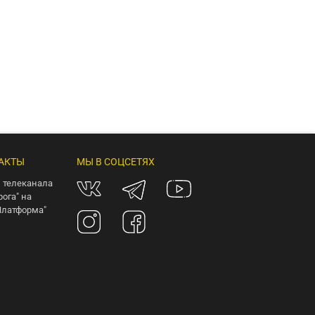
АКТЫ
МЫ В СОЦСЕТЯХ
 телеканала
рога" на
Платформа"