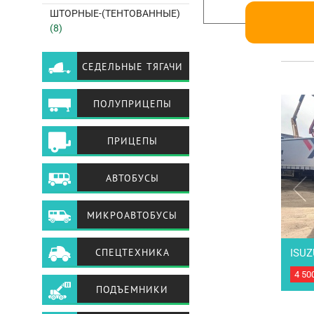
ШТОРНЫЕ-(ТЕНТОВАННЫЕ)
(8)
СЕДЕЛЬНЫЕ ТЯГАЧИ
ПОЛУПРИЦЕПЫ
ПРИЦЕПЫ
АВТОБУСЫ
МИКРОАВТОБУСЫ
СПЕЦТЕХНИКА
ISUZ
4 50
Рефр
Год 
ПОДЪЕМНИКИ
JE49
Воsс