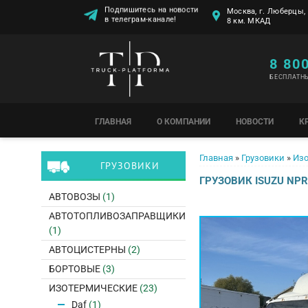
Подпишитесь на новости
Москва, г. Люберцы, 
в телеграм-канале!
8 км. МКАД
8 80
БЕСПЛАТН
ГЛАВНАЯ
О КОМПАНИИ
НОВОСТИ
К
Вы здесь
Главная
»
Грузовики
»
Изо
ГРУЗОВИКИ
ГРУЗОВИК ISUZU NP
АВТОВОЗЫ
(1)
АВТОТОПЛИВОЗАПРАВЩИКИ
(1)
АВТОЦИСТЕРНЫ
(2)
БОРТОВЫЕ
(3)
ИЗОТЕРМИЧЕСКИЕ
(23)
Daf
(1)