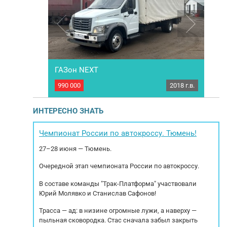
ГАЗон NEXT
фург
2019 г.в.
990 000
2018 г.в.
790 
idor 3010GA.
Тентованный грузовик ГАЗон NEXT 2018 года
ска: 2019
выпуска: 5 тонн. Комплектация: запасное
редач МКПП 6
колесо 1 шт, корзина для запаски, рация,
ИНТЕРЕСНО ЗНАТЬ
кг. МБН: 5315
магнитола, тахограф. Характеристика:
ра
. Габариты
Пробег: 413 472 км. Мощность двигателя: 168
2.1
рина: 2.2 м.
(124) Объем двигателя: 4433 Тип двигателя:
85
Чемпионат России по автокроссу. Тюмень!
уб....
ЯМЗ 53445 (дизельный)...
дв
27–28 июня — Тюмень.
Очередной этап чемпионата России по автокроссу.
В составе команды "Трак-Платформа" участвовали
Юрий Молявко и Станислав Сафонов!
Трасса — ад: в низине огромные лужи, а наверху —
пыльная сковородка. Стас сначала забыл закрыть