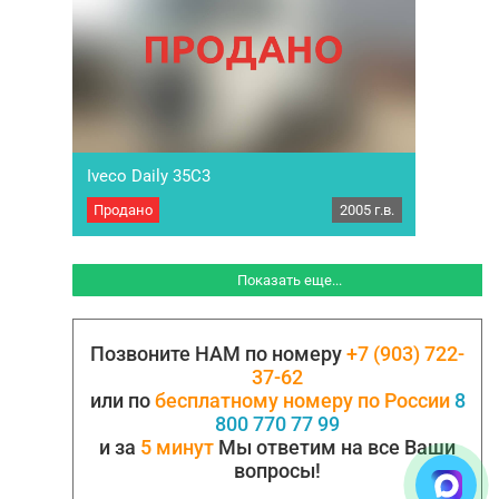
Iveco Daily 35C3
Продано
2005 г.в.
Грузовой фургон Iveco Daily 35C3. Год выпуск
2005. Грузовик привезен из Венгрии новым, с
тех пор в одних руках. РММ 7000 кг. МБН 3500
кг. Объём двигателя 2798 см3. Мощность
Показать еще...
двигателя 125 л.с. Коробка передач
механическая, 6…
Позвоните НАМ по номеру
+7 (903) 722-
37-62
или по
бесплатному номеру по России
8
800 770 77 99
и за
5 минут
Мы ответим на все Ваши
вопросы!