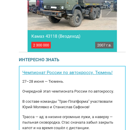
 шасси JAC
Камаз 43118 (Вездеход)
КАМ
ка 2024
2024 г.в.
2 300 000
2007 г.в.
2 75
на шасси JAC
Грузовик бортовой Камаз 43118 (Вездеход)
И
Установлено
Год выпуска: 2007 по птс / по факту 2021
(5
- 800, режим
Пробег: 16 661км Коробка передач МКПП 9-ти
км
ИНТЕРЕСНО ЗНАТЬ
тация шасси:
ступенчатая КАМАЗ 1310ТО Раздаточная
икуриватель,
коробка: Механическая, двухступенчатая с
Cum
верях,
блокируемым межосевым дифференциалом
Чемпионат России по автокроссу. Тюмень!
динамики,...
Мощность двигателя: 180,1 л.с. Модель
под
27–28 июня — Тюмень.
двигателя...
Очередной этап чемпионата России по автокроссу.
В составе команды "Трак-Платформа" участвовали
Юрий Молявко и Станислав Сафонов!
Трасса — ад: в низине огромные лужи, а наверху —
пыльная сковородка. Стас сначала забыл закрыть
капот и на время сошёл с дистанции.