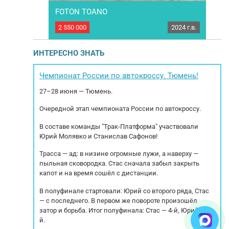
86T366
FOTON TOANO
Гpуз
2024 г.в.
2 550 000
2024 г.в.
17 9
66 2024 года
Цельнометаллический грузовик FOTON TOANO,
Гpу
огический
Категория ТС – B. Проходной в центр. Год
г
ель двигателя:
выпуска: 2024 Пробег: 71.168 км. Коробка
пpe
ИНТЕРЕСНО ЗНАТЬ
 удобная,
передач МКПП 6 ст. Мощность двигателя: 149
ина X5000 -
л.с. Модель двигателя: ISF2.8s5F148 2.776
кo
0, - шины
куб.см. Экологический класс: 5 Тип тормозов:
Чемпионат России по автокроссу. Тюмень!
ление(...
Дисковые Тип подвески: Рессорная...
cпe
27–28 июня — Тюмень.
Очередной этап чемпионата России по автокроссу.
В составе команды "Трак-Платформа" участвовали
Юрий Молявко и Станислав Сафонов!
Трасса — ад: в низине огромные лужи, а наверху —
пыльная сковородка. Стас сначала забыл закрыть
капот и на время сошёл с дистанции.
В полуфинале стартовали: Юрий со второго ряда, Стас
— с последнего. В первом же повороте произошёл
затор и борьба. Итог полуфинала: Стас — 4-й, Юрий — 5-
й.