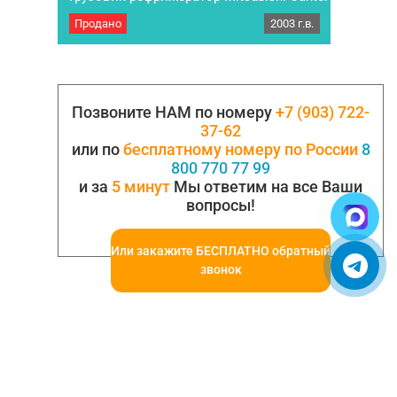
Продано
2003 г.в.
Грузовик рефрижератор Mitsubishi Canter. Год
выпуска 2003 г. Рефрижераторная установка:
Сarrier Xarios 500 (установка вписана)
Температурный режим: -20 °-C/+8. Грузовик
обслужен и готов к дальнейшей работе. Новое
сцепление, сделали ходовку. Летом
Позвоните НАМ по номеру
+7 (903) 722-
проходили…
37-62
или по
бесплатному номеру по России
8
800 770 77 99
и за
5 минут
Мы ответим на все Ваши
вопросы!
Или закажите БЕСПЛАТНО обратный
звонок
© 2005-2025. Все права защищены.
УСЛОВИЯ ИСПОЛЬЗОВАНИЯ СЕРВИСА
Бульбастик - SEO продвижение сайтов в Москве и России