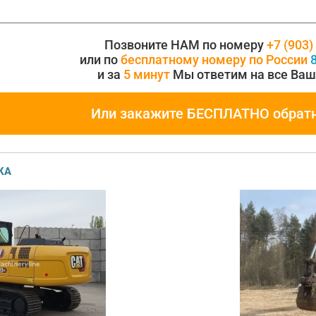
Позвоните НАМ по номеру
+7 (903)
или по
бесплатному номеру по России
8
и за
5 минут
Мы ответим на все Ваш
Или закажите БЕСПЛАТНО обрат
КА