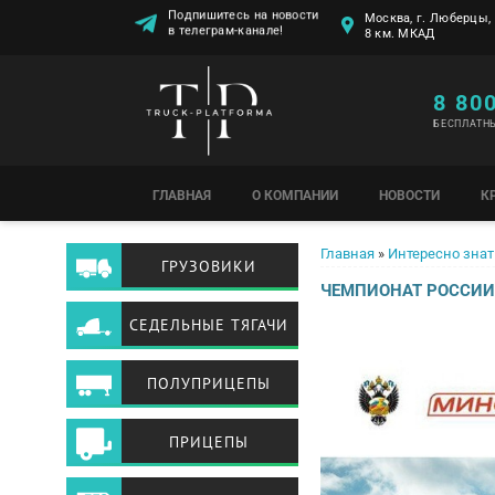
Москва, г. Люберцы, 
Подпишитесь на новости
8 км. МКАД
в телеграм-канале!
8 80
БЕСПЛАТН
ГЛАВНАЯ
О КОМПАНИИ
НОВОСТИ
К
Вы здесь
Главная
»
Интересно знат
ГРУЗОВИКИ
ЧЕМПИОНАТ РОССИИ
СЕДЕЛЬНЫЕ ТЯГАЧИ
ПОЛУПРИЦЕПЫ
ПРИЦЕПЫ