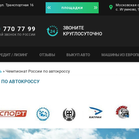
ул. Транспортная 16
Московская о
площадки
с. Игумново,
0
770 77 99
ЗВОНИТЕ
КРУГЛОСУТОЧНО
ЫЙ ЗВОНОК ПО РОССИИ
РЕДИТ / ЛИЗИНГ
ОТЗЫВЫ
ВЫКУП АВТО
МАШИНЫ ИЗ ЕВРОП
ь
»
Чемпионат России по автокроссу
 ПО АВТОКРОССУ