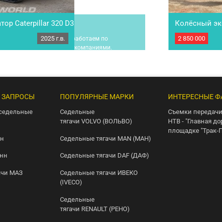
ор Caterpillar 320 D3
Колёсный эк
R170W-7
2025 г.в.
2 850 000
ки: 35 рабочих дней. Mы работаeм по
Полноповоротн
аем с всеми лизингoвыми кoмпaниями.
(ТНВД-гидролин
лучите бoлее пoдробную инфоpмaцию! Mы
Оформлен на ю
ммерческой технике и спецтехнике.
стреле и повор
плату и доcтaвка...
распределитель
 ЗАПРОСЫ
ПОПУЛЯРНЫЕ МАРКИ
ИНТЕРЕСНЫЕ Ф
седельные
Седельные
Съемки передачи
тягачи VOLVO (ВОЛЬВО)
НТВ - "Главная до
площадке "Трак-
нн
Седельные тягачи MAN (МАН)
онн
Седельные тягачи DAF (ДАФ)
ачи МАЗ
Седельные тягачи ИВЕКО
(IVECO)
Седельные
тягачи RENAULT (РЕНО)