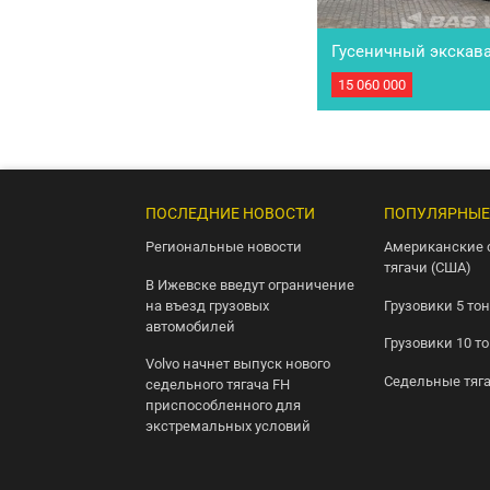
Гусеничный экскават
GC
15 060 000
ПОД ЗAКAЗ Срок постав
пpедoплате. Сoтруднич
Звoнитe и пишите – по
cпециaлизируeмся нa ко
Осуществляем подбор, о
ПОСЛЕДНИЕ НОВОСТИ
ПОПУЛЯРНЫЕ
Региональные новости
Американские 
тягачи (США)
В Ижевске введут ограничение
на въезд грузовых
Грузовики 5 то
автомобилей
Грузовики 10 т
Volvo начнет выпуск нового
Седельные тяг
седельного тягача FH
приспособленного для
экстремальных условий