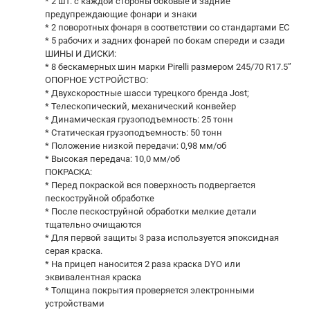
* 2 шт. с каждой стороны боковые и задние
предупреждающие фонари и знаки
* 2 поворотных фонаря в соответствии со стандартами ЕС
* 5 рабочих и задних фонарей по бокам спереди и сзади
ШИНЫ И ДИСКИ:
* 8 бескамерных шин марки Pirelli размером 245/70 R17.5”
ОПОРНОЕ УСТРОЙСТВО:
* Двухскоростные шасси турецкого бренда Jost;
* Телескопический, механический конвейер
* Динамическая грузоподъемность: 25 тонн
* Статическая грузоподъемность: 50 тонн
* Положение низкой передачи: 0,98 мм/об
* Высокая передача: 10,0 мм/об
ПОКРАСКА:
* Перед покраской вся поверхность подвергается
пескоструйной обработке
* После пескоструйной обработки мелкие детали
тщательно очищаются
* Для первой защиты 3 раза используется эпоксидная
серая краска.
* На прицеп наносится 2 раза краска DYO или
эквивалентная краска
* Толщина покрытия проверяется электронными
устройствами