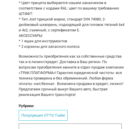
* Цвет прицепа выбирается нашим заказчиком в
соответствии с кодами RAL: цвет по вашему требованию
ШТИФТ:
* Тип Jost турецкой марки, стандарт DIN 74080, 2-
дюймовый шкворень, подходящий для головок тягачей 6x4
и 4x2, съемный, с сертификатом E.
АКСЕССУАРЫ:
* 1 ящик для инструментов
* 2 корзины для запасного колеса
Возможность приобретения как за собственные средства
так и в лизинг/кредит. Доставка в Ваш регион. По
вопросам приобретения звоните в отдел продаж компании
«ТРАК-ПЛАТФОРМА»! Гарантия юридической чистоты- вся
техника проверена и без обременений. Любая форма
оплаты: нал/безнал. Возможна продажа в кредит, лизинг!
Предлагаем срочный выкуп Вашего авто, быстрая
реализация Вашего транспорта!
Рубрики:
Полуприцеп OTTO Trailer