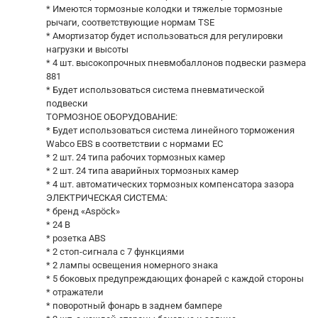
* Имеются тормозные колодки и тяжелые тормозные
рычаги, соответствующие нормам TSE
* Амортизатор будет использоваться для регулировки
нагрузки и высоты
* 4 шт. высокопрочных пневмобаллонов подвески размера
881
* Будет использоваться система пневматической
подвески
ТОРМОЗНОЕ ОБОРУДОВАНИЕ:
* Будет использоваться система линейного торможения
Wabco EBS в соответствии с нормами ЕС
* 2 шт. 24 типа рабочих тормозных камер
* 2 шт. 24 типа аварийных тормозных камер
* 4 шт. автоматических тормозных компенсатора зазора
ЭЛЕКТРИЧЕСКАЯ СИСТЕМА:
* бренд «Aspöck»
* 24 В
* розетка ABS
* 2 стоп-сигнала с 7 функциями
* 2 лампы освещения номерного знака
* 5 боковых предупреждающих фонарей с каждой стороны
* отражатели
* поворотный фонарь в заднем бампере