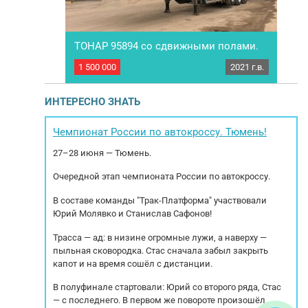
ТОНАР 95894 со сдвижными полами.
BON
2024 г.в.
1 500 000
2021 г.в.
790 
G LZC9407
Полуприцеп щеповоз ТОНАР 95894 со
П
год выпуска
сдвижными полами. Год выпуска: 2021. ЭПТС,
20
лицо. Готов к
1 собственник Корзина под 2 запаски (2
о
ИНТЕРЕСНО ЗНАТЬ
С. Возможно
запасных колеса), инструментальный ящик,
под
новные
тент, ABS. Объём:89 м3. Пп готов к дальнейшей
790
Полуприцеп-
работе. Характеристики: ССУ: 1150 РММ:
Чемпионат России по автокроссу. Тюмень!
ичество осей:
38.300 кг. МБН: 8.500кг. Тип тормозов:
27–28 июня — Тюмень.
Дисковый Тип...
Очередной этап чемпионата России по автокроссу.
В составе команды "Трак-Платформа" участвовали
Юрий Молявко и Станислав Сафонов!
Трасса — ад: в низине огромные лужи, а наверху —
пыльная сковородка. Стас сначала забыл закрыть
капот и на время сошёл с дистанции.
В полуфинале стартовали: Юрий со второго ряда, Стас
— с последнего. В первом же повороте произошёл