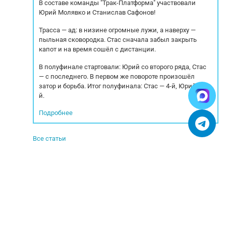
В составе команды "Трак-Платформа" участвовали
Юрий Молявко и Станислав Сафонов!
Трасса — ад: в низине огромные лужи, а наверху —
пыльная сковородка. Стас сначала забыл закрыть
капот и на время сошёл с дистанции.
В полуфинале стартовали: Юрий со второго ряда, Стас
— с последнего. В первом же повороте произошёл
затор и борьба. Итог полуфинала: Стас — 4-й, Юрий — 5-
й.
Подробнее
Все статьи
© 2005-2025. Все права защищены.
УСЛОВИЯ ИСПОЛЬЗОВАНИЯ СЕРВИСА
Бульбастик - SEO продвижение сайтов в Москве и России