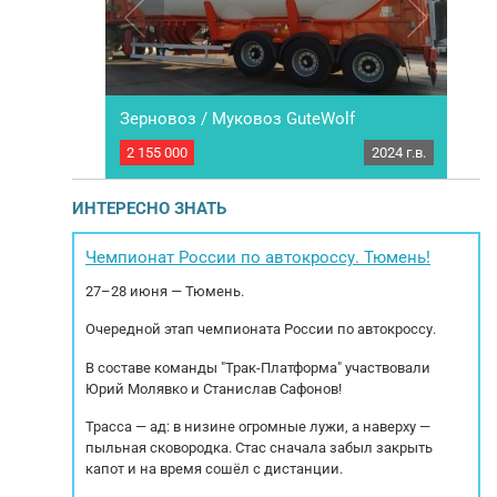
Зерновоз / Муковоз GuteWolf
Н
2011 г.в.
2 155 000
2024 г.в.
100 
од выпуска:
Полуприцеп зерновоз / муковоз GuteWolf,
п тормозов:
новый. Год выпуска 2024. Производство -
 6300кг.
Турция/Германия. Объем от 20 м3 до 50 м3.
ИНТЕРЕСНО ЗНАТЬ
 Габариты
Технические характеристики : материал колбы
ина - 2,48 м.
- сталь ST52, толщина 4 мм. (возможно
ра
р/марка/
изготовление из высокопрочной шведской
1.3
Чемпионат России по автокроссу. Тюмень!
стали - снижение...
сце
27–28 июня — Тюмень.
Очередной этап чемпионата России по автокроссу.
В составе команды "Трак-Платформа" участвовали
Юрий Молявко и Станислав Сафонов!
Трасса — ад: в низине огромные лужи, а наверху —
пыльная сковородка. Стас сначала забыл закрыть
капот и на время сошёл с дистанции.