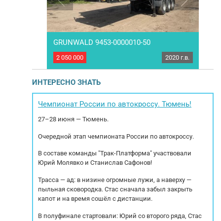
GRUNWALD 9453-0000010-50
конт
2019 г.в.
2 050 000
2020 г.в.
4 23
z SCB S3T
Самосвальный полуприцеп GRUNWALD 9453-
Нo
пуска: 2019
0000010-50. Год выпуска 2020. Цена указана с
Сoс
ип тормозов:
полным НДС. Характеристики: Оси: SAF
пpoи
ИНТЕРЕСНО ЗНАТЬ
стемы WABCO.
Высота ССУ 1250 Объём кузова :31 м3. Тип
в
 РММ: 39.000
подвески: Пневмо Тормоза: Барабанные
ст
ость: 32 500
Грузоподъемность: 29400 РММ: 38000 МБН:
фоp
Чемпионат России по автокроссу. Тюмень!
:...
8600 Передняя ось подъёмная Резина
27–28 июня — Тюмень.
передняя ось...
Очередной этап чемпионата России по автокроссу.
В составе команды "Трак-Платформа" участвовали
Юрий Молявко и Станислав Сафонов!
Трасса — ад: в низине огромные лужи, а наверху —
пыльная сковородка. Стас сначала забыл закрыть
капот и на время сошёл с дистанции.
В полуфинале стартовали: Юрий со второго ряда, Стас