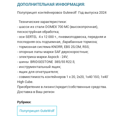
ДОПОЛНИТЕЛЬНАЯ ИНФОРМАЦИЯ:
Полуприцеп контейнеровоз Gutewolf Год выпуска 2024
Технические характеристики:
- шасси из стали DOMEX 700 MC (высокопрочная),
пескоструйная обработка;
- оси SERTEL 4 x 12 000 т., пневмоподвеска, передняя и
последняя ось подъемная, ,барабанные тормоза;
- тормозная система KNORR, EBS 2S/2М, RSS;
- опорные лапы марки SAF двухскоростные;
- электрика марки Aspock - 24V;
- шины BRIDGESTONE 385/55 R22.5;
- инструментальный ящик;
- ящик для огнетушителя;
- совместимость контейнеров 1 х 20, 2x20, 1x40 'ISO, 1x40'
High Cube.
Приобретение в лизинг/кредит/собственные средства.
Доставка в Ваш регион
Рубрики:
Полуприцеп GuteWolf