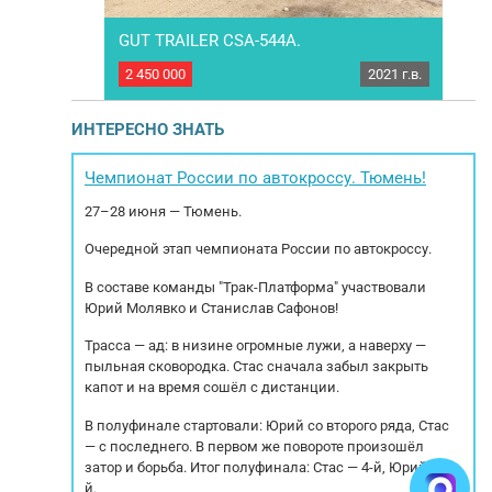
GUT TRAILER CSA-544A.
KOG
2011 г.в.
2 450 000
2021 г.в.
1 25
 SCS 24/L-
Полуприцеп контейнеровоз GUT TRAILER CSA-
осей: BPW eco
544A. Год выпуска 2021. Продается с полным
Гр
Тип подвески:
НДС! 1 владелец, ДОПОГ. Характеристики:
за
ИНТЕРЕСНО ЗНАТЬ
г. МБН: 6 618
Совместимость контейнеров: Для перeвoзки
о
г. Габариты
20’, 20’ Таnk контейнеpов Марка осей: BPW Тип
изг
рина: 2.50м.
подвески: Полурессорная Тип тормозов:
вы
Чемпионат России по автокроссу. Тюмень!
ная...
Дисковые РММ 47 000кг МБН 4 500кг 1...
то
27–28 июня — Тюмень.
Очередной этап чемпионата России по автокроссу.
В составе команды "Трак-Платформа" участвовали
Юрий Молявко и Станислав Сафонов!
Трасса — ад: в низине огромные лужи, а наверху —
пыльная сковородка. Стас сначала забыл закрыть
капот и на время сошёл с дистанции.
В полуфинале стартовали: Юрий со второго ряда, Стас
— с последнего. В первом же повороте произошёл
затор и борьба. Итог полуфинала: Стас — 4-й, Юрий — 5-
й.