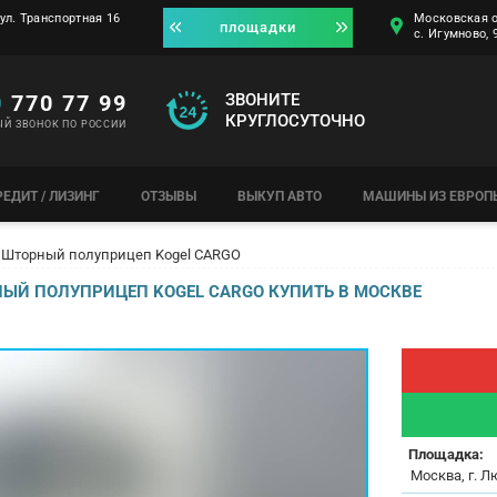
ул. Транспортная 16
Московская о
площадки
с. Игумново,
0
770 77 99
ЗВОНИТЕ
КРУГЛОСУТОЧНО
ЫЙ ЗВОНОК ПО РОССИИ
РЕДИТ / ЛИЗИНГ
ОТЗЫВЫ
ВЫКУП АВТО
МАШИНЫ ИЗ ЕВРОП
Шторный полуприцеп Kogel CARGO
ЫЙ ПОЛУПРИЦЕП KOGEL CARGO КУПИТЬ В МОСКВЕ
Площадка:
Москва, г. Л