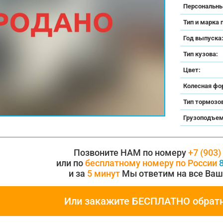
Персональны
Тип и марка 
Год выпуска
Тип кузова:
Цвет:
Колесная фо
Тип тормозо
Грузоподъем
Позвоните НАМ по номеру
+7 (903)
или по
бесплатному номеру по России
8
и за
5 минут
Мы ответим на все Ваш
Или закажите БЕСПЛАТНО обрат