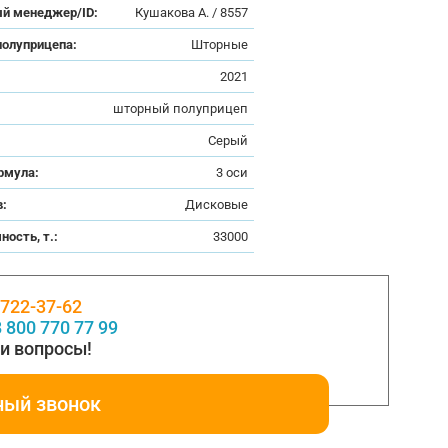
й менеджер/ID:
Кушакова А. / 8557
полуприцепа:
Шторные
:
2021
шторный полуприцеп
Серый
рмула:
3 оси
в:
Дисковые
ность, т.:
33000
 722-37-62
 800 770 77 99
и вопросы!
ный звонок