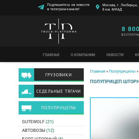
Подпишитесь на новости
Москва, г. Люберцы, 
в телеграм-канале!
8 км. МКАД
8 80
БЕСПЛАТН
ГЛАВНАЯ
О КОМПАНИИ
НОВОСТИ
К
Вы здесь
Главная
»
Полуприцепы
»
ГРУЗОВИКИ
ПОЛУПРИЦЕП ШТОРН
СЕДЕЛЬНЫЕ ТЯГАЧИ
ПОЛУПРИЦЕПЫ
GUTEWOLF
(21)
АВТОВОЗЫ
(12)