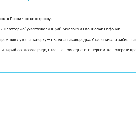
ната России по автокроссу.
ак-Платформа" участвовали Юрий Молявко и Станислав Сафонов!
огромные лужи, а наверху — пыльная сковородка. Стас сначала забыл за
и: Юрий со второго ряда, Стас — с последнего. В первом же повороте пр