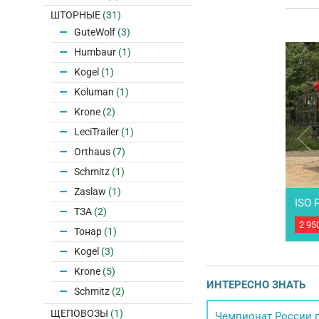
ШТОРНЫЕ
(31)
GuteWolf
(3)
Humbaur
(1)
Kogel
(1)
Koluman
(1)
Krone
(2)
LeciTrailer
(1)
Orthaus
(7)
Schmitz
(1)
Zaslaw
(1)
ISO 
ТЗА
(2)
2 95
Само
Тонар
(1)
год 
Kogel
(3)
полн
сост
Krone
(5)
эксп
ИНТЕРЕСНО ЗНАТЬ
кузо
Schmitz
(2)
без 
ЩЕПОВОЗЫ
(1)
Чемпионат России п