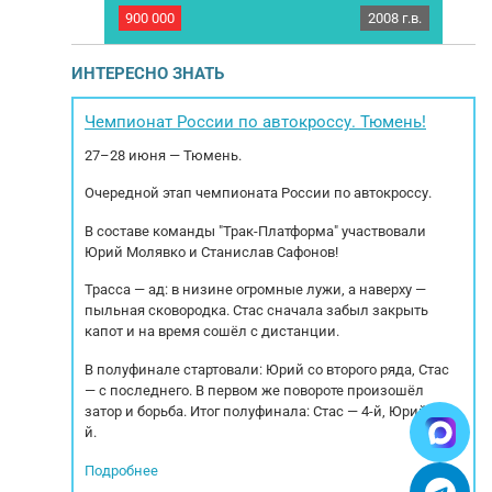
D651
1997 г.в.
900 000
2008 г.в.
1 50
S2400F 1997 -
Низкорамный П-образный полуприцеп
 дальнейшей
ZASLAW TRAILIS D651. Год выпуска 2008.
трическим
Страна производитель: Польша
ИНТЕРЕСНО ЗНАТЬ
еские
Характеристика: Марка осей: BPW Тип
ы – алюминий
тормозов: Дисковые Тип подвески:
э
роизводства:
Пневморессорная Высота ССУ: 900 МБН: 6740
лю
Чемпионат России по автокроссу. Тюмень!
³. ...
кг. РММ: 35 000 кг Грузоподъемность: 28 000
вып
27–28 июня — Тюмень.
кг. Внутренние...
Очередной этап чемпионата России по автокроссу.
В составе команды "Трак-Платформа" участвовали
Юрий Молявко и Станислав Сафонов!
Трасса — ад: в низине огромные лужи, а наверху —
пыльная сковородка. Стас сначала забыл закрыть
капот и на время сошёл с дистанции.
В полуфинале стартовали: Юрий со второго ряда, Стас
— с последнего. В первом же повороте произошёл
затор и борьба. Итог полуфинала: Стас — 4-й, Юрий — 5-
й.
Подробнее