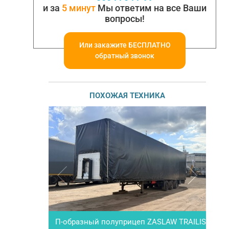
и за
5 минут
Мы ответим на все Ваши
вопросы!
Или закажите БЕСПЛАТНО
обратный звонок
ПОХОЖАЯ ТЕХНИКА
П-образный полуприцеп ZASLAW TRAILIS
Цем