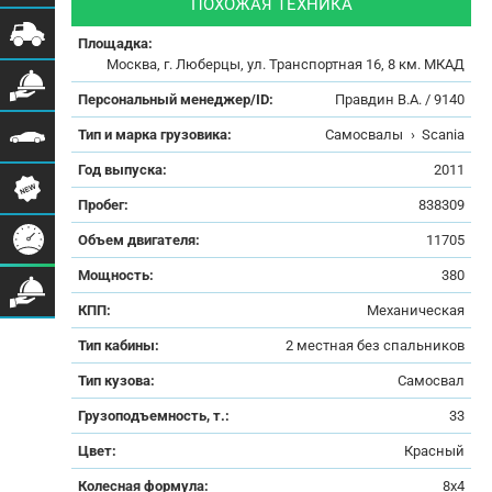
ПОХОЖАЯ ТЕХНИКА
Площадка:
Москва, г. Люберцы, ул. Транспортная 16, 8 км. МКАД
Персональный менеджер/ID:
Правдин В.А. / 9140
Тип и марка грузовика:
Самосвалы
›
Scania
Год выпуска:
2011
Пробег:
838309
Объем двигателя:
11705
Мощность:
380
КПП:
Механическая
Тип кабины:
2 местная без спальников
Тип кузова:
Самосвал
Грузоподъемность, т.:
33
Цвет:
Красный
Колесная формула:
8х4