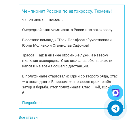
нение сзади:
эксплуатации. Для данного полуприцепа
Ба
. Высота
действуют специальные условия лизинга как
Чемпионат России по автокроссу. Тюмень!
0 мм или...
для физических, так и для юридических лиц.
Гр
27–28 июня — Тюмень.
Выгодные...
Очередной этап чемпионата России по автокроссу.
В составе команды "Трак-Платформа" участвовали
Юрий Молявко и Станислав Сафонов!
Трасса — ад: в низине огромные лужи, а наверху —
пыльная сковородка. Стас сначала забыл закрыть
капот и на время сошёл с дистанции.
В полуфинале стартовали: Юрий со второго ряда, Стас
— с последнего. В первом же повороте произошёл
затор и борьба. Итог полуфинала: Стас — 4-й, Юрий — 5-
й.
Подробнее
Все статьи