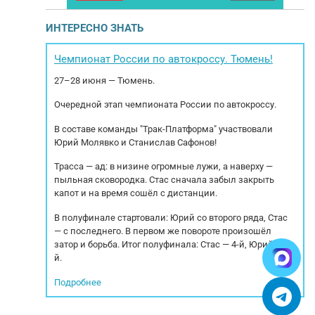
 Марка осей:
(912811). для перевозки пищевых жидкостей.
вы
т (коники в
Год выпуска 2013. Характеристики: Длина 11
ИНТЕРЕСНО ЗНАТЬ
Дисковые Тип
500 Ширина 2 550 Высота 3 600 Объем
ная РММ: 45
цистерны 28 м3 Оси: BPW Тип тормозов:
ъемность: 39
Дисковые Тип подвески: пнеморессорная
ха
Чемпионат России по автокроссу. Тюмень!
ие: ...
РММ: 37300 кг МБН: 8460 кг Резина передняя:
27–28 июня — Тюмень.
Satoya...
Очередной этап чемпионата России по автокроссу.
В составе команды "Трак-Платформа" участвовали
Юрий Молявко и Станислав Сафонов!
Трасса — ад: в низине огромные лужи, а наверху —
пыльная сковородка. Стас сначала забыл закрыть
капот и на время сошёл с дистанции.
В полуфинале стартовали: Юрий со второго ряда, Стас
— с последнего. В первом же повороте произошёл
затор и борьба. Итог полуфинала: Стас — 4-й, Юрий — 5-
й.
Подробнее