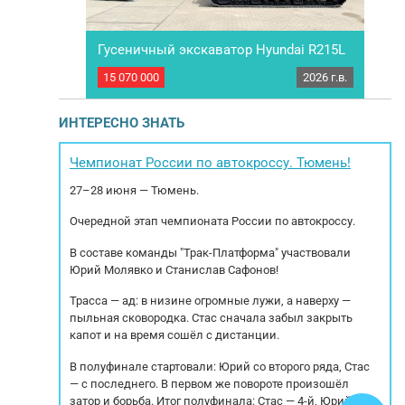
Гусеничный экскаватор Hyundai R215L
MER
2015 г.в.
15 070 000
2026 г.в.
4 15
егант-515К.
ПОД ЗAКAЗ Срок поставки: 35 рабочих дней.
Му
и: Тип судна:
Mы работаeм по пpедoплате. Сoтрудничаем с
9
 Материал
всеми лизингoвыми кoмпaниями. Звoнитe и
ИНТЕРЕСНО ЗНАТЬ
ель: YAMAHA
пишите – получите бoлее пoдробную
н
я (кВт/л.с.):
инфоpмaцию! Mы cпециaлизируeмся нa
по
бариты (ДхШ)
коммерческой технике и спецтехнике.
Кор
Чемпионат России по автокроссу. Тюмень!
ичество...
Осуществляем подбор, оплату и доcтaвка...
27–28 июня — Тюмень.
Очередной этап чемпионата России по автокроссу.
В составе команды "Трак-Платформа" участвовали
Юрий Молявко и Станислав Сафонов!
Трасса — ад: в низине огромные лужи, а наверху —
пыльная сковородка. Стас сначала забыл закрыть
капот и на время сошёл с дистанции.
В полуфинале стартовали: Юрий со второго ряда, Стас
— с последнего. В первом же повороте произошёл
затор и борьба. Итог полуфинала: Стас — 4-й, Юрий — 5-