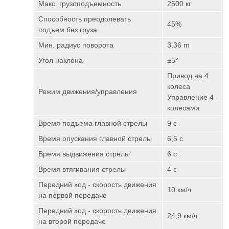
Макс. грузоподъемность
2500 кг
Способность преодолевать
45%
подъем без груза
Мин. радиус поворота
3.36 m
Угол наклона
±5°
Привод на 4
колеса
Режим движения/управления
Управление 4
колесами
Время подъема главной стрелы
9 с
Время опускания главной стрелы
6,5 с
Время выдвижения стрелы
6 с
Время втягивания стрелы
4 с
Передний ход - скорость движения
10 км/ч
на первой передаче
Передний ход - скорость движения
24,9 км/ч
на второй передаче