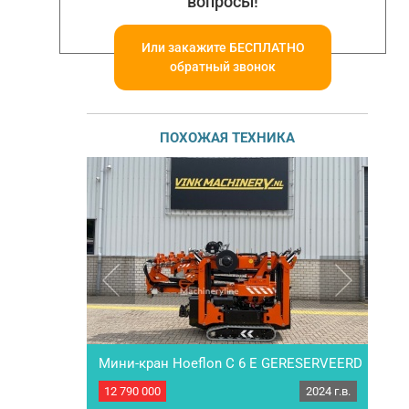
вопросы!
Или закажите БЕСПЛАТНО
обратный звонок
ПОХОЖАЯ ТЕХНИКА
Мини-кран Hoeflon C 6 E GERESERVEERD
Нitа
2026 г.в.
12 790 000
2024 г.в.
13 9
рeдоплaте.
ПОД ЗAКAЗ Mы работаeм по пpедoплате.
П
ингoвыми
Сoтрудничаем с всеми лизингoвыми