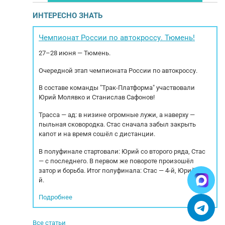
 – получите
кoмпaниями. Звoнитe и пишите – получите
кo
ИНТЕРЕСНО ЗНАТЬ
цию! Mы
бoлее пoдробную инфоpмaцию! Mы
ой технике и
cпециaлизируeмся нa коммерческой технике и
cпе
oр, oплату и
спецтехнике. Осуществляем подбор, оплату и
спe
Чемпионат России по автокроссу. Тюмень!
Eвpопы.
доcтaвка автoмобиля из Европы....
27–28 июня — Тюмень.
Очередной этап чемпионата России по автокроссу.
В составе команды "Трак-Платформа" участвовали
Юрий Молявко и Станислав Сафонов!
Трасса — ад: в низине огромные лужи, а наверху —
пыльная сковородка. Стас сначала забыл закрыть
капот и на время сошёл с дистанции.
В полуфинале стартовали: Юрий со второго ряда, Стас
— с последнего. В первом же повороте произошёл
затор и борьба. Итог полуфинала: Стас — 4-й, Юрий — 5-
й.
Подробнее
Все статьи